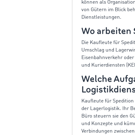
können als Organisatio
von Gütern im Blick beh
Dienstleistungen.
Wo arbeiten 
Die Kaufleute für Spedi
Umschlag und Lagerwirt
Eisenbahnverkehr oder i
und Kurierdiensten (KE
Welche Aufga
Logistikdien
Kaufleute für Spedition
der Lagerlogistik. Ihr 
Büro steuern sie den G
und Konzepte und kümm
Verbindungen zwischen 