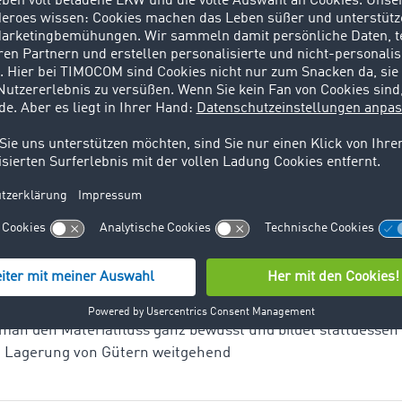
ptprozesse in der Logistik. Zu den sogenannten TUL-Prozess
 Durch die Vielzahl an logistischen
 Eine klassische Spedition ist ein Dienstleistungsunternehm
nsporte und alle damit verbundenen Abläufe zu organisiere
t, die nach dem Handelsgesetzbuch Kaufleute
 Lagern ist das Deponieren von Gütern, die zur Weitergabe
 man den Materialfluss ganz bewusst und bildet stattdessen 
e Lagerung von Gütern weitgehend