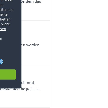
en zählen außerdem das
en mit der
n. Speditionen werden
 an Dritte bestimmt
Bestände. Die just-in-