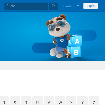
Login
Deutsch
R
S
T
U
V
W
X
Y
Z