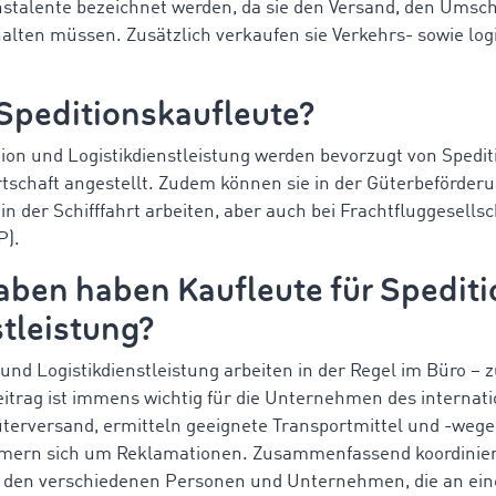
nstalente bezeichnet werden, da sie den Versand, den Umsc
alten müssen. Zusätzlich verkaufen sie Verkehrs- sowie log
Speditionskaufleute?
tion und Logistikdienstleistung werden bevorzugt von Spedi
schaft angestellt. Zudem können sie in der Güterbeförder
n der Schifffahrt arbeiten, aber auch bei Frachtfluggesells
P).
ben haben Kaufleute für Spediti
stleistung?
 und Logistikdienstleistung arbeiten in der Regel im Büro – 
Beitrag ist immens wichtig für die Unternehmen des internat
üterversand, ermitteln geeignete Transportmittel und -wege
ern sich um Reklamationen. Zusammenfassend koordiniere
den verschiedenen Personen und Unternehmen, die an einer 