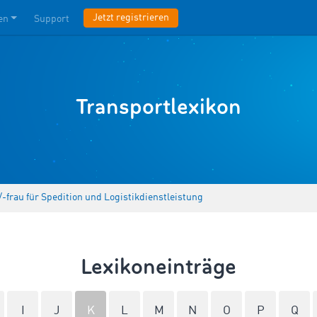
Jetzt registrieren
en
Support
Transportlexikon
-frau für Spedition und Logistikdienstleistung
Lexikoneinträge
I
J
K
L
M
N
O
P
Q