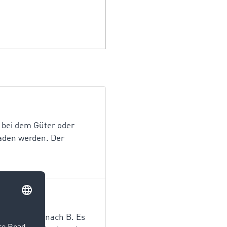
 bei dem Güter oder
laden werden. Der
Güter von A nach B. Es