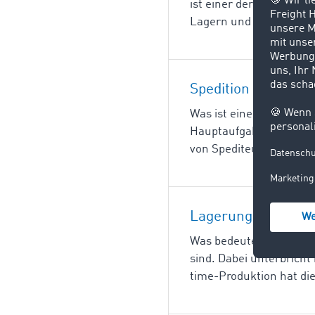
ist einer der drei Hau
Lagern und Umschlagen.
Spedition
Was ist eine Spedition?
Hauptaufgabe, Gütertra
von Spediteuren geführ
Lagerung
Was bedeutet Lagerung?
sind. Dabei unterbricht
time-Produktion hat di