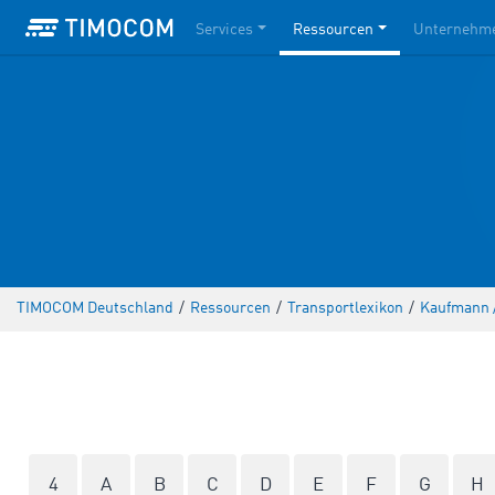
Services
Ressourcen
Unternehm
TIMOCOM Deutschland
/
Ressourcen
/
Transportlexikon
/
Kaufmann /
4
A
B
C
D
E
F
G
H