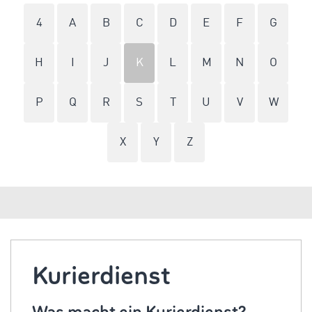
4
A
B
C
D
E
F
G
H
I
J
K
L
M
N
O
P
Q
R
S
T
U
V
W
X
Y
Z
Kurierdienst