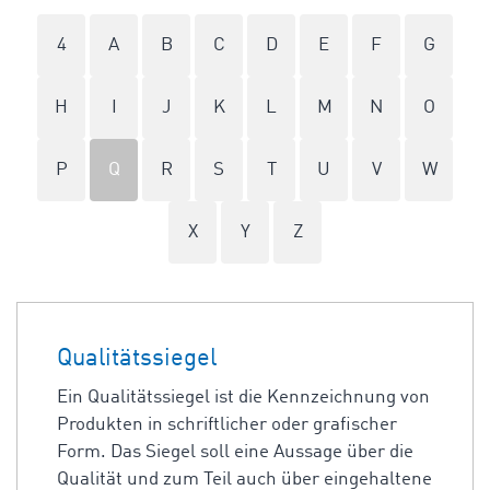
4
A
B
C
D
E
F
G
H
I
J
K
L
M
N
O
P
Q
R
S
T
U
V
W
X
Y
Z
Qualitätssiegel
Ein Qualitätssiegel ist die Kennzeichnung von
Produkten in schriftlicher oder grafischer
Form. Das Siegel soll eine Aussage über die
Qualität und zum Teil auch über eingehaltene