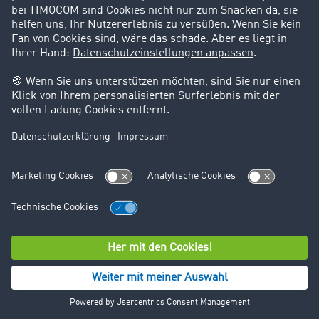
zu sammeln. Die so erfassten Daten werden auf
Servern von Zoominfo in den USA gespeichert. Die
Verarbeitung dieser Daten erfolgt auf Grundlage Ihrer
Einwilligung (Art. 6 Abs. 1 lit. a DSGVO) und dient dazu,
die Benutzerfreundlichkeit unserer Website zu
verbessern. Ihre Einwilligung können Sie jederzeit
widerrufen.
14.3. beServe von beDirect
Wir setzen den Dienst beServe von beDirect GmbH &
Co. KG ein, um die automatische
Vervollständigungsfunktion im Registrierungsformular
bereitzustellen. beServe unterstützt uns dabei,
Firmendaten automatisch zu ergänzen, um die
Registrierung für Sie zu vereinfachen.
Die bei der Nutzung von beServe erfassten Daten
werden von beDirect verarbeitet und können folgende