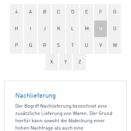
4
A
B
C
D
E
F
G
H
I
J
K
L
M
N
O
P
Q
R
S
T
U
V
W
X
Y
Z
Nachlieferung
Der Begriff Nachlieferung bezeichnet eine
zusätzliche Lieferung von Waren. Der Grund
hierfür kann sowohl die Abdeckung einer
hohen Nachfrage als auch eine