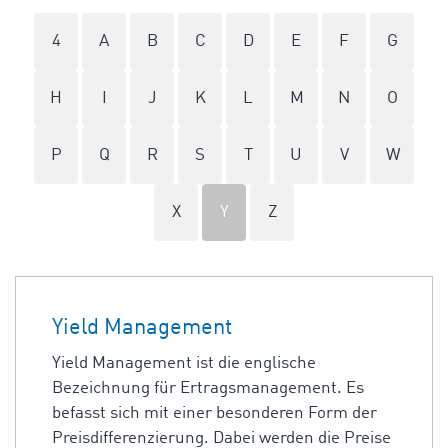
4
A
B
C
D
E
F
G
H
I
J
K
L
M
N
O
P
Q
R
S
T
U
V
W
X
Y
Z
Yield Management
Yield Management ist die englische
Bezeichnung für Ertragsmanagement. Es
befasst sich mit einer besonderen Form der
Preisdifferenzierung. Dabei werden die Preise