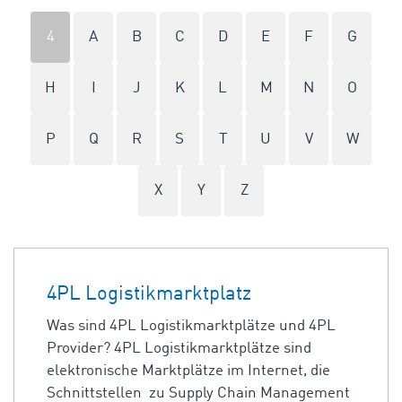
4
A
B
C
D
E
F
G
H
I
J
K
L
M
N
O
P
Q
R
S
T
U
V
W
X
Y
Z
4PL Logistikmarktplatz
Was sind 4PL Logistikmarktplätze und 4PL
Provider? 4PL Logistikmarktplätze sind
elektronische Marktplätze im Internet, die
Schnittstellen zu Supply Chain Management