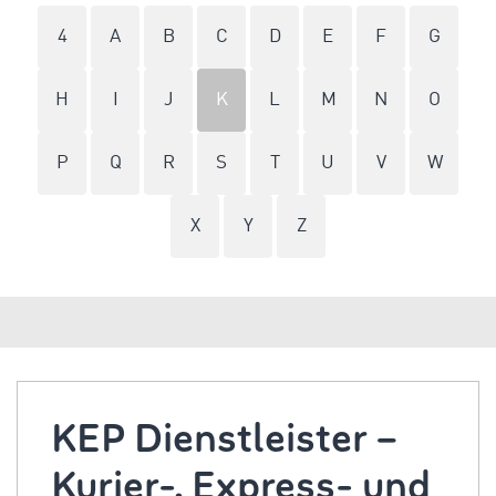
4
A
B
C
D
E
F
G
H
I
J
K
L
M
N
O
P
Q
R
S
T
U
V
W
X
Y
Z
KEP Dienstleister –
Kurier-, Express- und