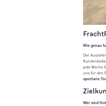
Fracht
Wie genau fu
Der Ausliefe
Kundenbedarf
jede Woche 
uns für den 
spontane To
Zielku
Wer sind Ihr