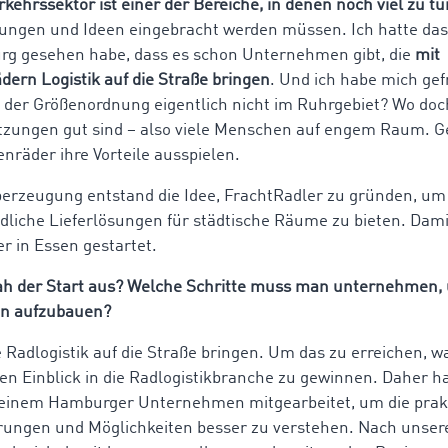
rkehrssektor ist einer der Bereiche, in denen noch viel zu tun
ungen und Ideen eingebracht werden müssen. Ich hatte das
rg gesehen habe, dass es schon Unternehmen gibt, die
mit
dern Logistik auf die Straße bringen
. Und ich habe mich ge
in der Größenordnung eigentlich nicht im Ruhrgebiet? Wo doc
tzungen gut sind – also viele Menschen auf engem Raum. G
nräder ihre Vorteile ausspielen.
berzeugung entstand die Idee, FrachtRadler zu gründen, um
liche Lieferlösungen für städtische Räume zu bieten. Damit
er in Essen gestartet.
ah der Start aus? Welche Schritte muss man unternehmen, 
n aufzubauen?
e Radlogistik auf die Straße bringen. Um das zu erreichen, wa
en Einblick in die Radlogistikbranche zu gewinnen. Daher ha
n einem Hamburger Unternehmen mitgearbeitet, um die prak
rungen und Möglichkeiten besser zu verstehen. Nach uns