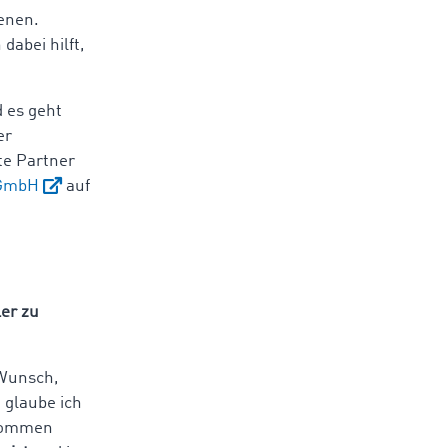
ienen.
abei hilft,
 es geht
er
te Partner
 GmbH
auf
er zu
 Wunsch,
 glaube ich
 kommen