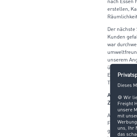
nach Essen h
erstellen, K
Räumlichkei
Der nächste 
Kunden gefah
war durchweg
umweltfreund
unserem Ange
übernehmen k
Erwartungen 
Teams reibun
Auf der Frac
Ziel dieser 
Auch wenn ke
Fahrer:innen
gewöhnen. M