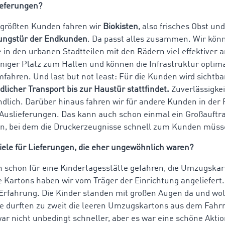
ieferungen?
 größten Kunden fahren wir
Biokisten
, also frisches Obst un
ngstür der Endkunden
. Da passt alles zusammen. Wir kön
 in den urbanen Stadtteilen mit den Rädern viel effektiver a
iger Platz zum Halten und können die Infrastruktur optim
fahren. Und last but not least: Für die Kunden wird sichtba
licher Transport bis zur Haustür stattfindet.
Zuverlässigkeit
ndlich.
Darüber hinaus fahren wir für andere Kunden in der 
Auslieferungen.
Das kann auch schon einmal
ein Großauftr
in, bei dem die Druckerzeugnisse schnell zum Kunden müss
piele für Lieferungen, die eher ungewöhnlich waren?
h schon für eine Kindertagesstätte gefahren, die Umzugska
e Kartons haben wir vom Träger der Einrichtung angeliefert
Erfahrung. Die Kinder standen mit großen Augen da und woll
ie durften zu zweit die leeren Umzugskartons aus dem Fahr
war nicht unbedingt schneller, aber es war eine schöne Akti