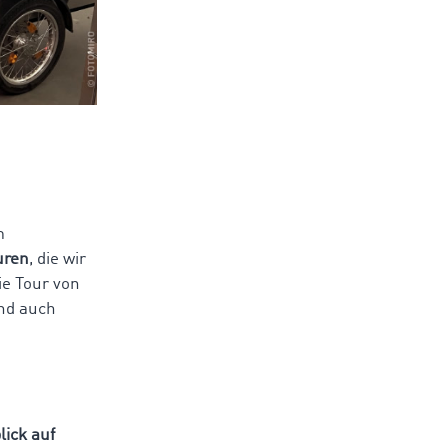
m
uren
, die wir
die Tour von
ind auch
ick auf