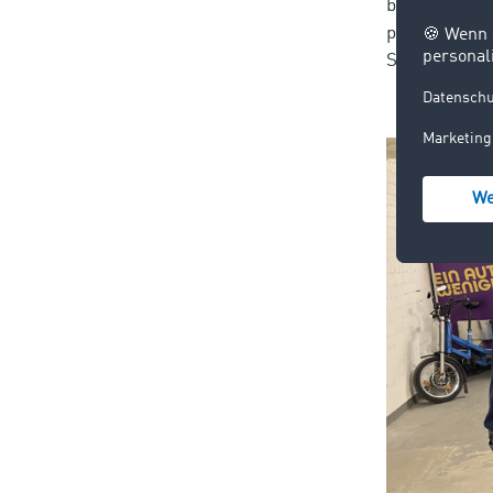
bewusst sind
praktische Ü
Straßenverk