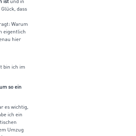
 ist
und in
 Glück, dass
fragt: Warum
h eigentlich
enau hier
 bin ich im
um so ein
r es wichtig,
be ich ein
tischen
erem Umzug