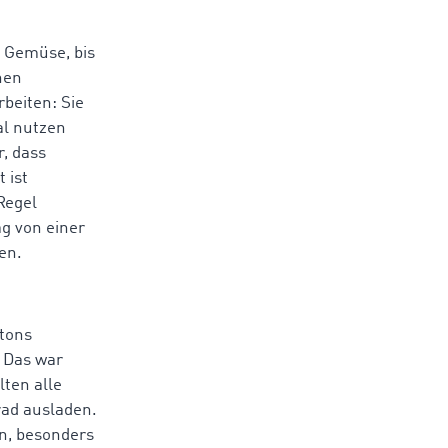
d Gemüse, bis
nen
rbeiten: Sie
al nutzen
r, dass
 ist
Regel
ag von einer
en.
rtons
. Das war
ten alle
rad ausladen.
on, besonders