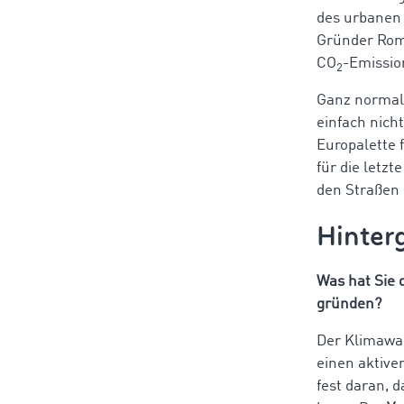
des urbanen 
Gründer Roma
CO
-Emissio
2
Ganz normale
einfach nich
Europalette 
für die letzt
den Straßen 
Hinter
Was hat Sie 
gründen?
Der Klimawan
einen aktive
fest daran, 