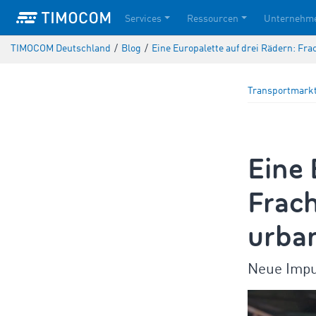
Services
Ressourcen
Unternehm
TIMOCOM Deutschland
/
Blog
/
Eine Europalette auf drei Rädern: Fr
Transportmark
Eine 
Frach
urban
Neue Impul