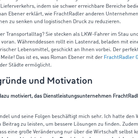
Lieferverkehrs, indem sie schwer erreichbare Bereiche bed
n Ebener erklärt, wie FrachtRadler anderen Unternehmen d
nen zu senken und logistischen Druck zu reduzieren.
r Transportalltag? Sie stecken als LKW-Fahrer im Stau und
t voran. Währenddessen rollt ein Lastenrad, beladen mit ein
frischer Lebensmittel, geschickt an Ihnen vorbei. Der perfek
e Meile! Das ist es, was Roman Ebener mit der
FrachtRadler
der Städte ermöglicht.
gründe und Motivation
dazu motiviert, das Dienstleistungsunternehmen FrachtRadl
del und seine Folgen beschäftigt mich sehr. Ich hatte den
n Beitrag zu leisten, um bessere Lösungen zu finden. Zudem
dass eine große Veränderung nur über die Wirtschaft selbst