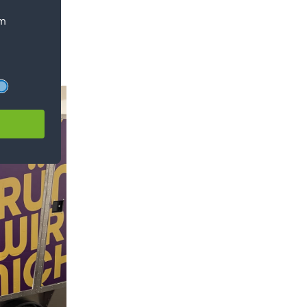
beinhalten
heit im