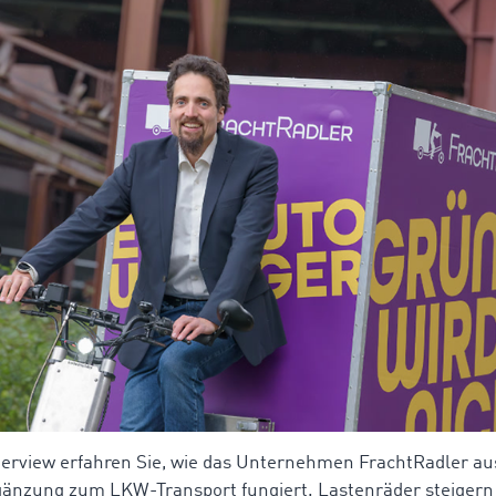
terview erfahren Sie, wie das Unternehmen FrachtRadler au
gänzung zum LKW-Transport fungiert. Lastenräder steigern d