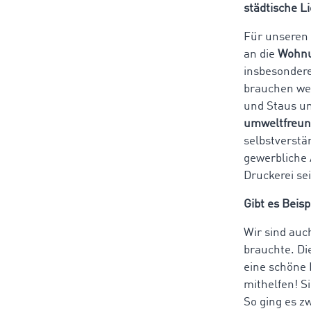
städtische L
Für unseren
an die
Wohnu
insbesondere
brauchen wen
und Staus um
umweltfreund
selbstverstä
gewerbliche 
Druckerei se
Gibt es Beis
Wir sind auc
brauchte. Di
eine schöne 
mithelfen! S
So ging es z