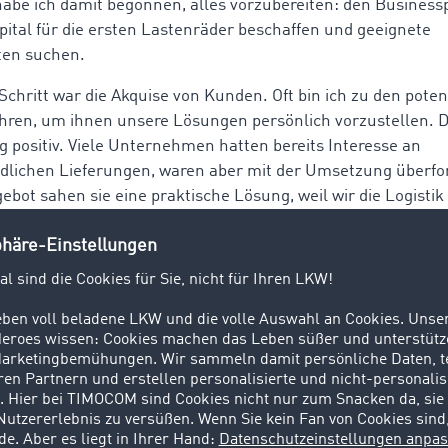
abe ich damit begonnen, alles vorzubereiten: den Business
apital für die ersten Lastenräder beschaffen und geeignete
ten suchen.
Schritt war die Akquise von Kunden. Oft bin ich zu den poten
ren, um ihnen unsere Lösungen persönlich vorzustellen. 
 positiv. Viele Unternehmen hatten bereits Interesse an
lichen Lieferungen, waren aber mit der Umsetzung überfor
bot sahen sie eine praktische Lösung, weil wir die Logistik 
onnten. Heute liegt unser Fokus darauf, zuverlässig zu lie
unserer Kunden zu erfüllen. Eine Aufgabe, die dank meines
gslos funktioniert.
htRadler-Website steht, dass Sie auch Fahrkurse anbieten. W
Kurse und warum sind sie für Ihr Team wichtig?
in spezieller Führerschein erforderlich ist, müssen sich vie
 an das veränderte Fahrverhalten und das zusätzliche Gewi
ir
ist es wichtig, dass alle Fahrer:innen sich immer ihrer V