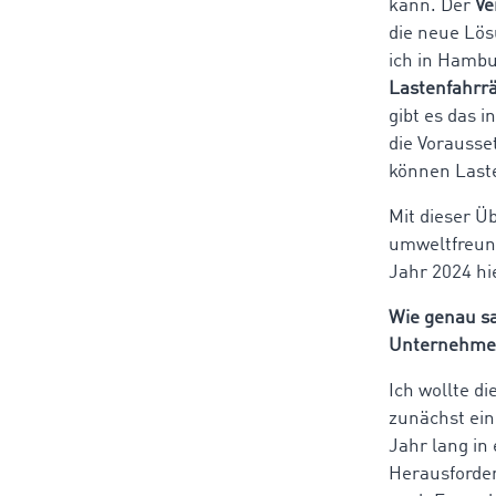
kann. Der
Ve
die neue Lös
ich in Hambu
Lastenfahrrä
gibt es das 
die Vorausse
können Laste
Mit dieser Ü
umweltfreund
Jahr 2024 hi
Wie genau s
Unternehme
Ich wollte di
zunächst ein
Jahr lang i
Herausforde