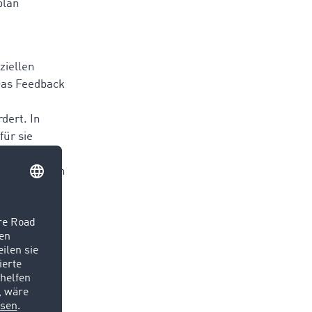
plan
ziellen
Das Feedback
dert. In
für sie
fern und die
 großartigen
as ist das
le
cht
erantwortung