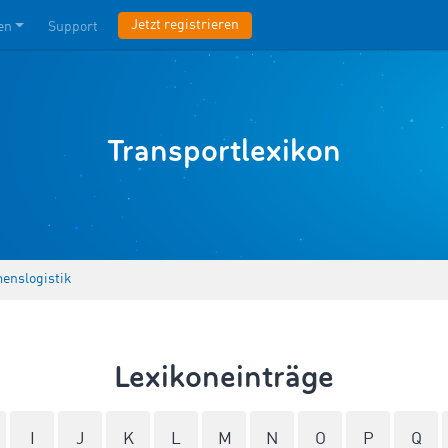
Jetzt registrieren
en
Support
Transportlexikon
enslogistik
Lexikoneinträge
I
J
K
L
M
N
O
P
Q