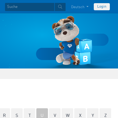
Login
Deutsch
R
S
T
U
V
W
X
Y
Z