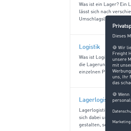
Was ist ein Lager? Ein
lässt sich nach verschi
Umschlagslagern, Dauer
Logistik
Was ist Logistik? Logis
die Lagerung und den U
einzelnen Prozessschritt
Lagerlogistik
Lagerlogistik ist ein Te
sich dabei um die syst
gestalten, setzen Unte