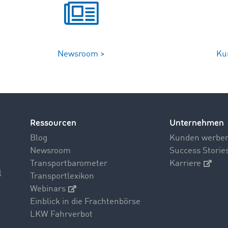
Newsroom >
Ku
Ressourcen
Unternehmen
Blog
Kunden werbe
Newsroom
Success Storie
Transportbarometer
Karriere
l
Transportlexikon
Webinars
Einblick in die Frachtenbörse
LKW Fahrverbot