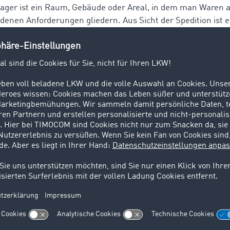
 Lager ist ein Raum, Gebäude oder Areal, in dem man Waren
edenen Anforderungen gliedern. Aus Sicht der Spedition ist es
lagern und Verteillagern
tik findet immer und überall statt und beinhaltet mehr als d
mschlag. Es geht vielmehr um eine intelligente Planung u
e. Etwas greifbarer lässt sich der
ilbereich der Logistik in Betrieben, die über eine Lagerhaltu
ematische Aufbewahrung und Verwaltung von Waren in Lager
rnehmen als Hilfsmittel