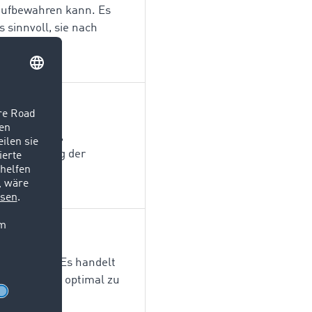
 aufbewahren kann. Es
 sinnvoll, sie nach
en Transport,
nd Steuerung der
ng verfügen. Es handelt
n. Um diese optimal zu