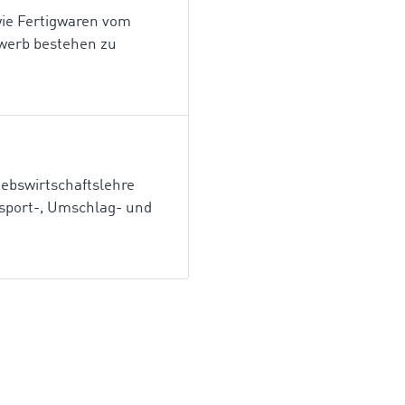
wie Fertigwaren vom
ewerb bestehen zu
riebswirtschaftslehre
nsport-, Umschlag- und