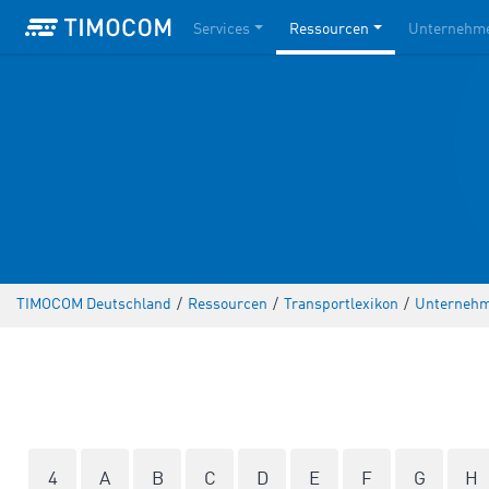
Services
Ressourcen
Unternehm
TIMOCOM Deutschland
/
Ressourcen
/
Transportlexikon
/
Unternehm
4
A
B
C
D
E
F
G
H