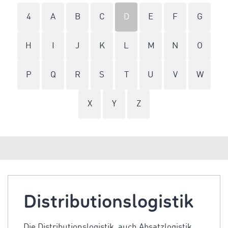
4
A
B
C
D
E
F
G
H
I
J
K
L
M
N
O
P
Q
R
S
T
U
V
W
X
Y
Z
Distributionslogistik
Die Distributionslogistik, auch Absatzlogistik