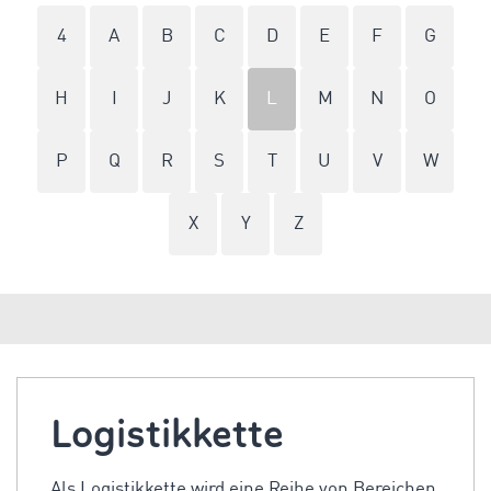
4
A
B
C
D
E
F
G
H
I
J
K
L
M
N
O
P
Q
R
S
T
U
V
W
X
Y
Z
Logistikkette
Als Logistikkette wird eine Reihe von Bereichen