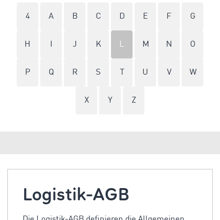
4
A
B
C
D
E
F
G
H
I
J
K
L
M
N
O
P
Q
R
S
T
U
V
W
X
Y
Z
Logistik-AGB
Die Logistik-AGB definieren die Allgemeinen