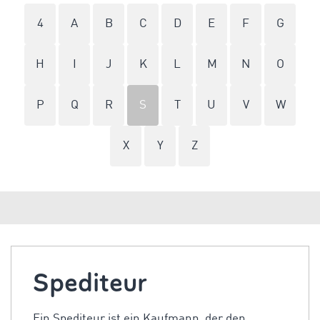
4
A
B
C
D
E
F
G
H
I
J
K
L
M
N
O
P
Q
R
S
T
U
V
W
X
Y
Z
Spediteur
Ein Spediteur ist ein Kaufmann, der den