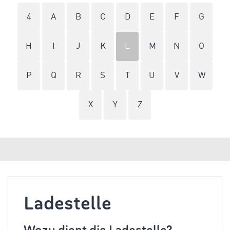
4
A
B
C
D
E
F
G
H
I
J
K
L
M
N
O
P
Q
R
S
T
U
V
W
X
Y
Z
Ladestelle