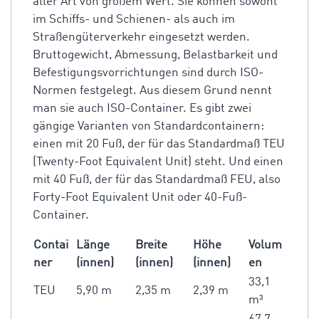
aller Art von großem Wert. Sie können sowohl
im Schiffs- und Schienen- als auch im
Straßengüterverkehr eingesetzt werden.
Bruttogewicht, Abmessung, Belastbarkeit und
Befestigungsvorrichtungen sind durch ISO-
Normen festgelegt. Aus diesem Grund nennt
man sie auch ISO-Container. Es gibt zwei
gängige Varianten von Standardcontainern:
einen mit 20 Fuß, der für das Standardmaß TEU
(Twenty-Foot Equivalent Unit) steht. Und einen
mit 40 Fuß, der für das Standardmaß FEU, also
Forty-Foot Equivalent Unit oder 40-Fuß-
Container.
Contai
Länge
Breite
Höhe
Volum
ner
(innen)
(innen)
(innen)
en
33,1
TEU
5,90 m
2,35 m
2,39 m
m³