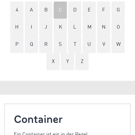
4
A
B
C
D
E
F
G
H
I
J
K
L
M
N
O
P
Q
R
S
T
U
V
W
X
Y
Z
Container
Ein Container ist ein in der Regel