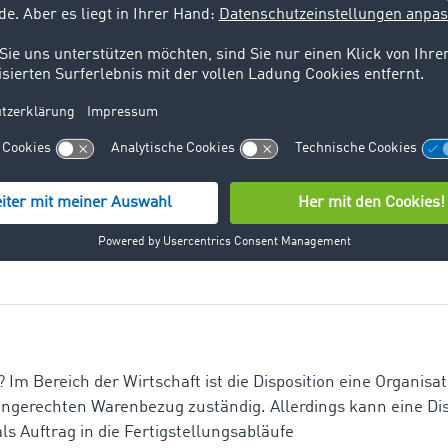
Kaufmann, der den Transport von Waren bzw. Gütern durch ei
teile hat die Beauftragung eines Spediteurs? Aus Sicht eines
r Spedition von Vorteil,
ein bewegliches Produkt und bezeichnet ein Erzeugnis, das a
bar ist. Nach wirtschaftswissenschaftlicher Definition sind
igung bestimmter menschlicher
? Im Bereich der Wirtschaft ist die Disposition eine Organisati
gerechten Warenbezug zuständig. Allerdings kann eine Dis
ls Auftrag in die Fertigstellungsabläufe