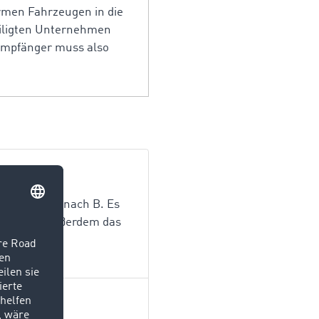
armen Fahrzeugen in die
eiligten Unternehmen
Empfänger muss also
Güter von A nach B. Es
en zählen außerdem das