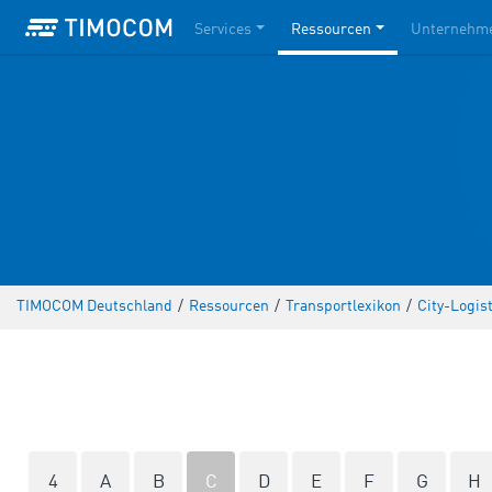
Services
Ressourcen
Unternehm
TIMOCOM Deutschland
/
Ressourcen
/
Transportlexikon
/
City-Logis
4
A
B
C
D
E
F
G
H