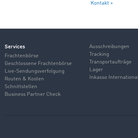
Kontakt >
Services
Ausschreibungen
Tracking
Frachtenbörse
Transportaufträge
Geschlossene Frachtenbörse
Lager
Live-Sendungsverfolgung
Inkasso Internationa
Routen & Kosten
Schnittstellen
Business Partner Check