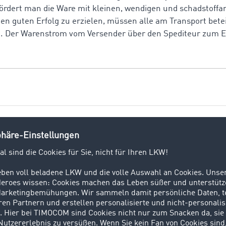
fördert man die Ware mit kleinen, wendigen und schadstoff
nen guten Erfolg zu erzielen, müssen alle am Transport bet
 Der Warenstrom vom Versender über den Spediteur zum 
? Bei einem Transport befördern Fahrzeuge Personen oder 
ptprozesse in der Logistik. Zu den sogenannten TUL-Prozess
 Durch die Vielzahl an logistischen