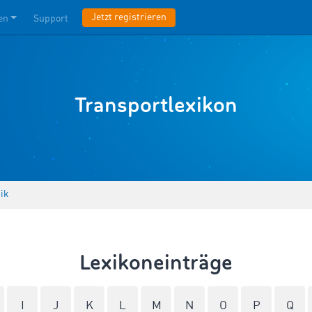
Jetzt registrieren
en
Support
Transportlexikon
tik
Lexikoneinträge
I
J
K
L
M
N
O
P
Q