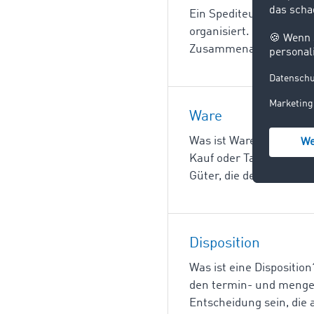
Ein Spediteur ist ein 
organisiert. Welche Vor
Zusammenarbeit mit eine
Ware
Was ist Ware? Ware ist 
Kauf oder Tausch erwerb
Güter, die der Befried
Disposition
Was ist eine Disposition
den termin- und mengen
Entscheidung sein, die a