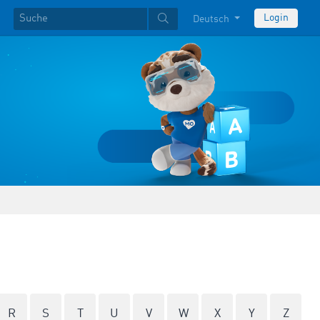
Login
Deutsch
R
S
T
U
V
W
X
Y
Z