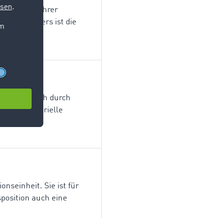
nen Frachtführer
 Auftraggebers ist die
usschließlich durch
 Waren materielle
onseinheit. Sie ist für
position auch eine