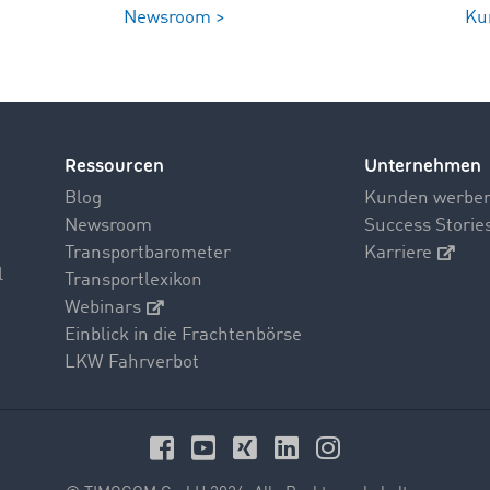
Newsroom >
Ku
Ressourcen
Unternehmen
Blog
Kunden werbe
Newsroom
Success Storie
Transportbarometer
Karriere
l
Transportlexikon
Webinars
Einblick in die Frachtenbörse
LKW Fahrverbot