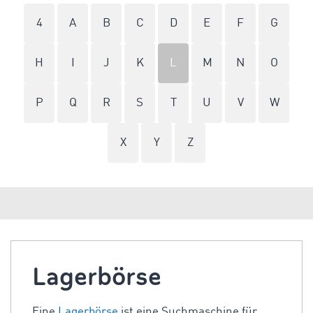
4
A
B
C
D
E
F
G
H
I
J
K
L
M
N
O
P
Q
R
S
T
U
V
W
X
Y
Z
Lagerbörse
Eine
Lagerbörse
ist eine Suchmaschine für