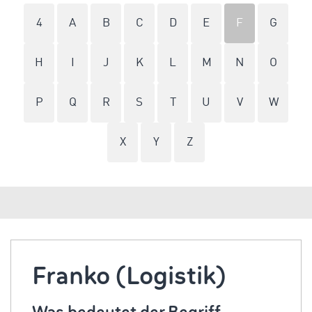
4
A
B
C
D
E
F
G
H
I
J
K
L
M
N
O
P
Q
R
S
T
U
V
W
X
Y
Z
Franko (Logistik)