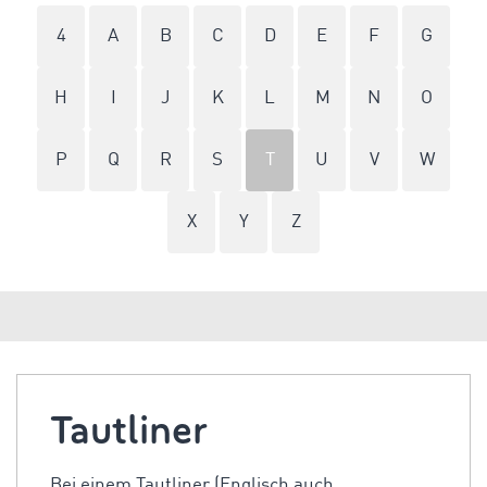
4
A
B
C
D
E
F
G
H
I
J
K
L
M
N
O
P
Q
R
S
T
U
V
W
X
Y
Z
Tautliner
Bei einem Tautliner (Englisch auch