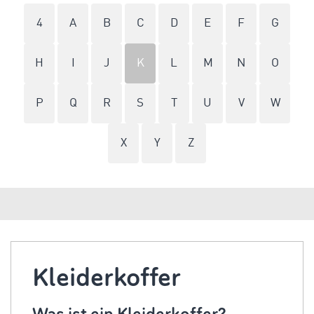
4
A
B
C
D
E
F
G
H
I
J
K
L
M
N
O
P
Q
R
S
T
U
V
W
X
Y
Z
Kleiderkoffer