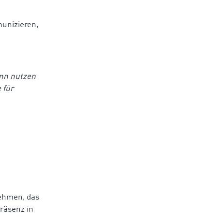
munizieren,
ann nutzen
 für
nehmen, das
räsenz in