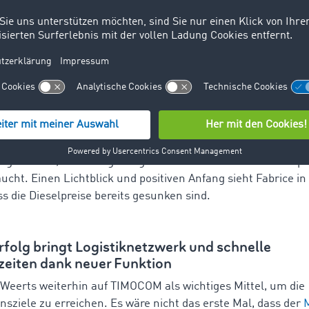
 Weerts große Pläne trotz großer Herausforder
 2023 hat die Weerts-Gruppe ehrgeizige Pläne. 20 neue
LK
urden gekauft, um wieder verstärkt am Transportmarkt zu a
us erweitert das Unternehmen seine Kühllagerkapazitäten 
ue
Lagerflächen
für Lebensmittel wie Schokolade, Milch un
Die Logistikbranche steht jedoch auch vor speziellen Herau
. Die
steigenden Produktionskosten, insbesondere bei Rohst
tellen eine große Schwierigkeit dar
. Darüber hinaus hofft di
rgiekosten, da die Lagerung von Waren bei extremen Tempe
ucht. Einen Lichtblick und positiven Anfang sieht Fabrice in
s die Dieselpreise bereits gesunken sind.
folg bringt Logistiknetzwerk und schnelle
zeiten dank neuer Funktion
Weerts weiterhin auf TIMOCOM als wichtiges Mittel, um die
ziele zu erreichen. Es wäre nicht das erste Mal, dass der