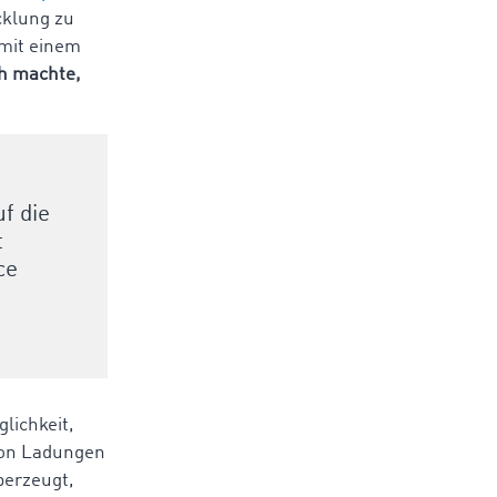
cklung zu
 mit einem
h machte,
f die
t
ce
lichkeit,
 von Ladungen
berzeugt,