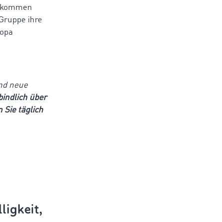
illkommen
-Gruppe ihre
ropa
und neue
bindlich über
 Sie täglich
ligkeit,