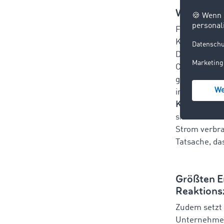
Wie setzt
Für das Jahr
Kühllaster w
Darüber hina
Charleroi ne
geschaffen. 
im Jahr 2023
Kartoffeln, s
sinkende Ene
Strom verbra
Tatsache, das
Größten Er
Reaktions
Zudem setzt 
Unternehmens