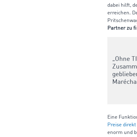
dabei hilft,
erreichen. D
Pritschenwag
Partner zu f
„Ohne TI
Zusammen
gebliebe
Maréchal
Eine Funktio
Preise direk
enorm und be