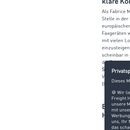
klare K
Als Fabrice 
Stelle in de
europäischen
Faxgeräten w
mit vielen L
einzusteigen
scheinbar in 
die Frage n
Schnelligkei
Verlässlichk
Bedeutung, u
Ehrgeizi
Herausf