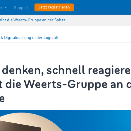
Jetzt registrieren
en
Support
eibt die Weerts-Gruppe an der Spitze
rk
Digitalisierung in der Logistik
denken, schnell reagiere
t die Weerts-Gruppe an 
e