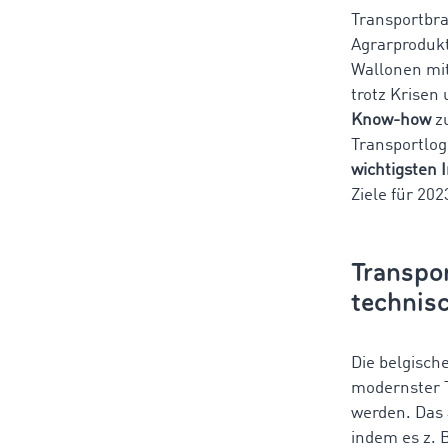
Transportbr
Agrarprodukt
Wallonen mi
trotz Krisen
Know-how
z
Transportlog
wichtigsten 
Ziele für 20
Transpo
techni
Die belgisch
modernster T
werden. Das
indem es z. 