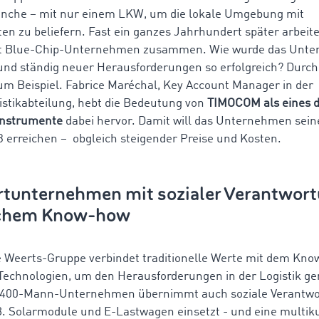
anche – mit nur einem LKW, um die lokale Umgebung mit
en zu beliefern. Fast ein ganzes Jahrhundert später arbeite
t Blue-Chip-Unternehmen zusammen. Wie wurde das Unt
 und ständig neuer Herausforderungen so erfolgreich? Durch
um Beispiel. Fabrice Maréchal, Key Account Manager in der
istikabteilung, hebt die Bedeutung von
TIMOCOM als eines 
Instrumente
dabei hervor. Damit will das Unternehmen sein
23 erreichen – obgleich steigender Preise und Kosten.
rtunternehmen mit sozialer Verantwor
schem Know-how
e Weerts-Gruppe verbindet traditionelle Werte mit dem Kn
echnologien, um den Herausforderungen in der Logistik ge
 400-Mann-Unternehmen übernimmt auch soziale Verantwo
B. Solarmodule und E-Lastwagen einsetzt - und eine multiku