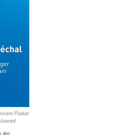
einem Plakat
ivered.
n der