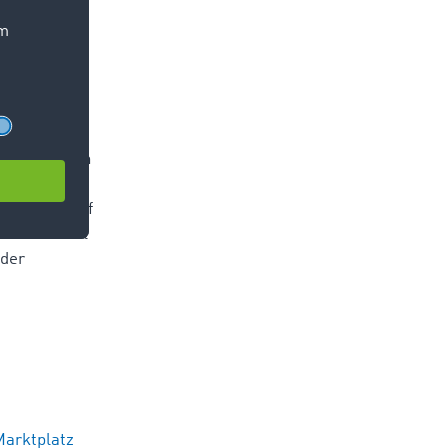
ungen um?
W
und
gieren.
und hat in
d Obst
sforderungen
offen wie
e Branche auf
raturen viel
 der
Marktplatz