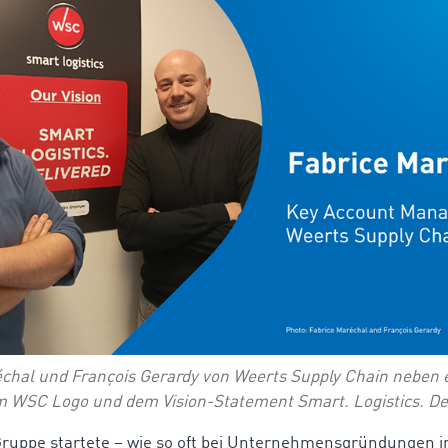
échal und François Gerardy von Weerts Supply Chain neben 
m WSC Logo und dem Vision-Statement Smart. Logistics. Del
ruppe startete – wie so oft bei Unternehmensgründungen i