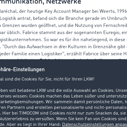
ommunikation, Netzwerke
Maréchal, der heutige Key Account Manager bei Weerts, 1996
r Logistik antrat, befand sich die Branche gerade im Umbruch
 Grenzen wurden geöffnet, und die Nutzung von Fernschrei
ar üblich. Fabrice stammt aus der sogenannten Euregio, ei
ogistikunternehmen. So war es für ihn naheliegend, in dies
. "Durch das Aufwachsen in drei Kulturen in Grenznähe gibt 
jeder Familie einen Logistiker", erzählt Fabrice über seine 
ach den
wichtigsten Erfolgsfaktoren in der Logistik
nennt Fab
t, klare Kommunikation und den Aufbau persönlicher Bezie
eit und Partnerschaften sind aus seiner Sicht von entschei
m erfolgreich zu sein.
ge Unternehmensziele für 2023 und die
orderungen auf dem Weg dahin