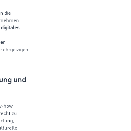
n die
ernehmen
digitales
der
e ehrgeizigen
tung und
ow-how
recht zu
rtung,
lturelle