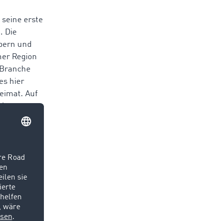
 seine erste
. Die
bern und
ner Region
e Branche
es hier
Heimat. Auf
rice
hungen
.
dender