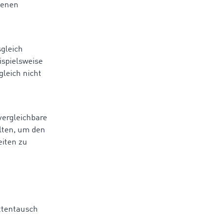
ffenen
gleich
ispielsweise
leich nicht
vergleichbare
lten, um den
iten zu
ettentausch