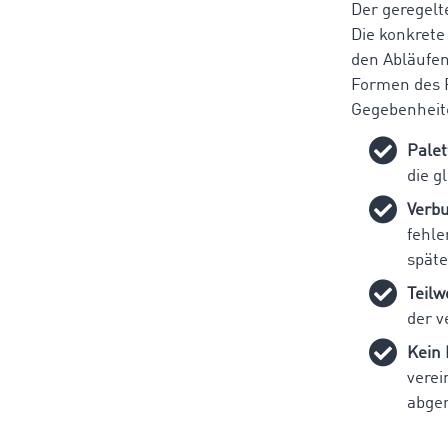
Der geregelt
Die konkrete
den Abläufen
Formen des 
Gegebenheite
Pale
die g
Verbu
fehle
späte
Teilw
der v
Kein 
verei
abger