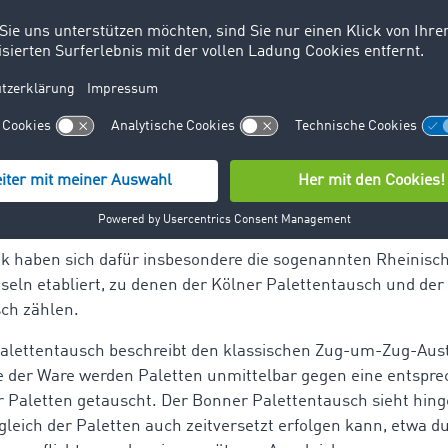
ufwand, wenn Prozesse nicht klar geregelt oder sauber do
tioniert Palettentausch?
tausch ist in den Logistikprozess eingebunden und findet in
adestellen statt. Die konkreten Regelungen werden üblicher
t festgelegt, da der Palettentausch nicht gesetzlich geregel
 Verantwortlichkeiten daher vertraglich vereinbart werden.
tik haben sich dafür insbesondere die sogenannten Rheinisc
seln etabliert, zu denen der Kölner Palettentausch und de
ch zählen.
alettentausch beschreibt den klassischen Zug-um-Zug-Aus
 der Ware werden Paletten unmittelbar gegen eine entspr
r Paletten getauscht. Der Bonner Palettentausch sieht hing
gleich der Paletten auch zeitversetzt erfolgen kann, etwa d