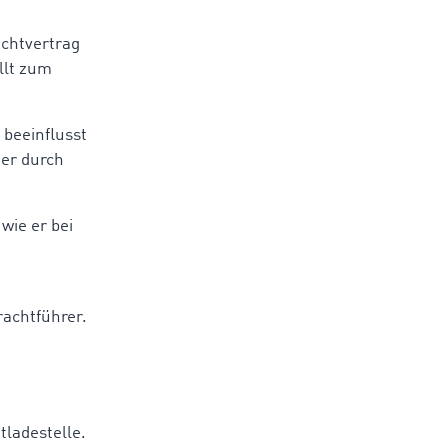
achtvertrag
llt zum
 beeinflusst
der durch
wie er bei
rachtführer.
tladestelle.