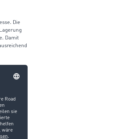
esse. Die
 Lagerung
e.
Damit
ausreichend
lnen
ässen,
,
tung. In
 des
tion von
ungs- und