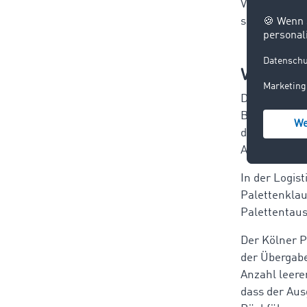
Verwaltungsa
sind.
Wie funk
Der Paletten
Be- und Entl
dem Transpor
Ablauf sowie
In der Logis
Palettenklau
Palettentaus
Der Kölner P
der Übergabe
Anzahl leere
dass der Aus