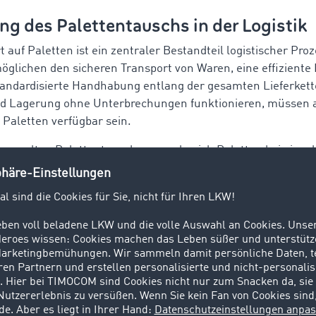
g des Palettentauschs in der Logistik
 auf Paletten ist ein zentraler Bestandteil logistischer Proz
öglichen den sicheren Transport von Waren, eine effiziente
tandardisierte Handhabung entlang der gesamten Lieferkett
nd Lagerung ohne Unterbrechungen funktionieren, müssen 
 Paletten verfügbar sein.
eregelten Palettentausch sammeln sich Paletten bei einze
an, während sie an anderer Stelle fehlen. Dies führt zu Engp
 organisatorischem Aufwand und Kosten für Ersatzpaletten
 bei regelmäßigen Transporten.
us hat der Palettentausch auch eine kaufmännische Bedeu
menhang ist der Palettentausch ein zentraler Bestandteil
agements, welches die Planung, Steuerung und Dokumenta
egungen im Transportprozess umfasst. Fehlende Paletten,
ulden oder nachträgliche Ausgleiche erhöhen den Abstimm