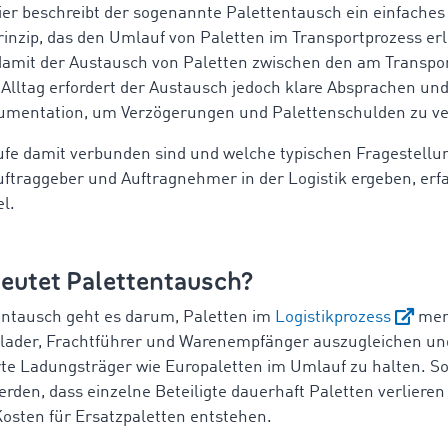
er beschreibt der sogenannte Palettentausch ein einfaches
inzip, das den Umlauf von Paletten im Transportprozess erl
damit der Austausch von Paletten zwischen den am Transpor
 Alltag erfordert der Austausch jedoch klare Absprachen und
umentation, um Verzögerungen und Palettenschulden zu v
fe damit verbunden sind und welche typischen Fragestellu
uftraggeber und Auftragnehmer in der Logistik ergeben, erfa
el.
eutet Palettentausch?
entausch geht es darum, Paletten im
Logistikprozess
men
rlader, Frachtführer und Warenempfänger auszugleichen un
rte Ladungsträger wie Europaletten im Umlauf zu halten. So
erden, dass einzelne Beteiligte dauerhaft Paletten verlieren
Kosten für Ersatzpaletten entstehen.