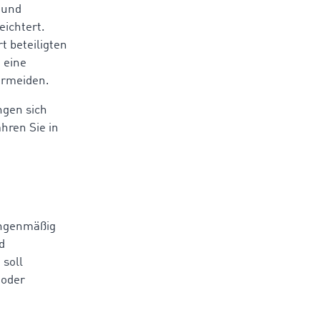
 und
eichtert.
t beteiligten
 eine
ermeiden.
ngen sich
hren Sie in
genmäßig
d
 soll
 oder