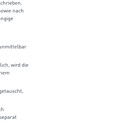
schrieben.
sowie nach
ängige
 unmittelbar
ich, wird die
inem
 getauscht,
ch
separat