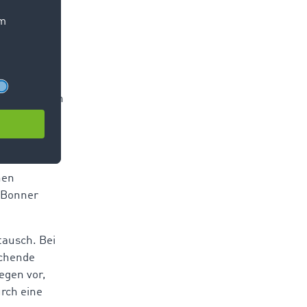
kumentiert
 der Regel an
weise vor
t ist und
hen
r Bonner
tausch. Bei
echende
egen vor,
urch eine