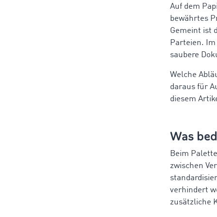
Auf dem Papi
bewährtes Pr
Gemeint ist 
Parteien. Im
saubere Dok
Welche Abläu
daraus für A
diesem Artik
Was bed
Beim Palett
zwischen Ve
standardisie
verhindert w
zusätzliche 