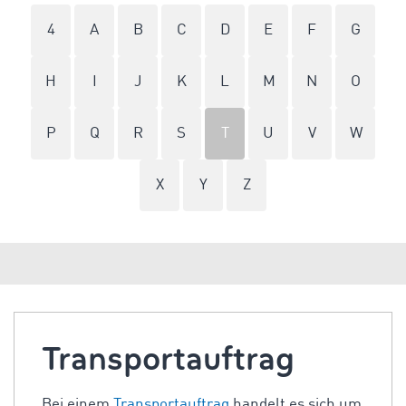
4
A
B
C
D
E
F
G
H
I
J
K
L
M
N
O
P
Q
R
S
T
U
V
W
X
Y
Z
Transportauftrag
Bei einem
Transportauftrag
handelt es sich um