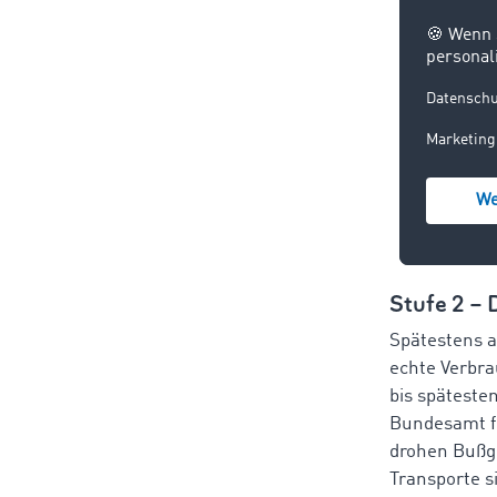
z. B.
Produ
Sekto
und a
z.B. 
gemie
Trans
Inves
Stufe 2 –
Spätestens 
echte Verbra
bis späteste
Bundesamt fü
drohen Bußge
Transporte s