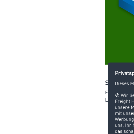
Stufe 1 – 
Für die Ana
Lieferketten 
Sekto
Produ
Sekto