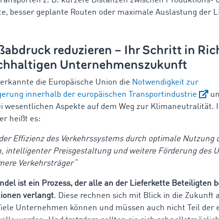
Transporten z. B. kürzere Distanzen zwischen Produktions- 
te, besser geplante Routen oder maximale Auslastung der 
bdruck reduzieren – Ihr Schritt in Ri
achhaltigen Unternehmenszukunft
 erkannte die Europäische Union die
Notwendigkeit zur
igerung innerhalb der europäischen Transportindustrie
un
ei wesentlichen Aspekte auf dem Weg zur Klimaneutralität. 
er heißt es:
der Effizienz des Verkehrssystems durch optimale Nutzung d
, intelligenter Preisgestaltung und weitere Förderung des 
mere Verkehrsträger“
el ist ein Prozess, der alle an der Lieferkette Beteiligten b
tionen verlangt
. Diese rechnen sich mit Blick in die Zukunft 
Viele Unternehmen können und müssen auch nicht Teil der 