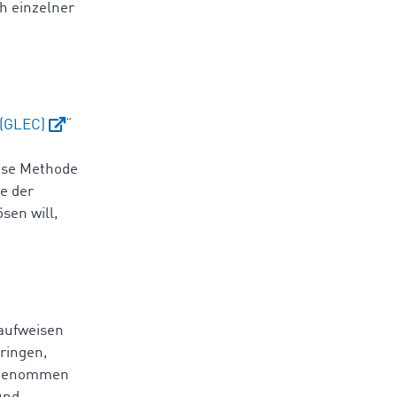
h einzelner
 (GLEC)
“
iese Methode
e der
sen will,
 aufweisen
bringen,
orgenommen