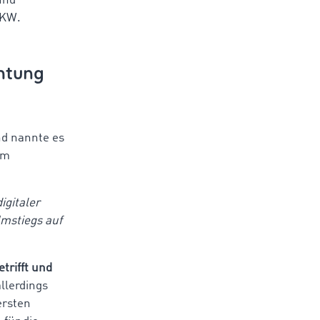
und
LKW.
chtung
d nannte es
Im
igitaler
Umstiegs auf
etrifft und
allerdings
ersten