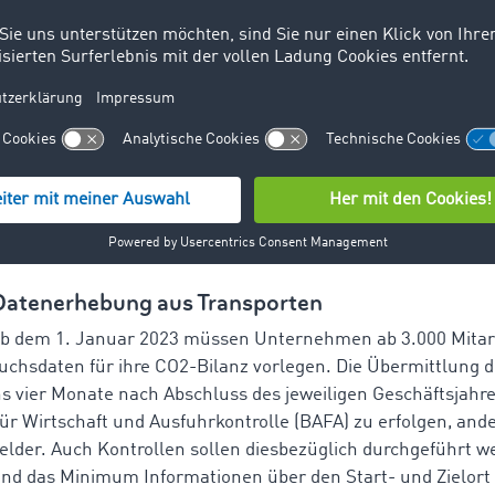
 Strom, Öl und Gas für das Betreiben der Geschäftsräume un
ktionsstätten
r 3:
indirekte Emissionen, die vor- sowie nachgelagerte Proz
lles berücksichtigt, was vom Rohstoff bis zum Kunden verbr
eingekaufte Rohstoffe, Energie-, Transport- und Entsorgung
tete Infrastrukturen sowie Emissionen durch Geschäftsreis
port-, Entsorgungs- oder Recyclingkosten der fertigen Prod
titionen in Partner oder Tochterunternehmen
 Datenerhebung aus Transporten
ab dem 1. Januar 2023 müssen Unternehmen ab 3.000 Mitar
uchsdaten für ihre CO2-Bilanz vorlegen. Die Übermittlung d
ns vier Monate nach Abschluss des jeweiligen Geschäftsjahr
r Wirtschaft und Ausfuhrkontrolle (BAFA) zu erfolgen, ande
lder. Auch Kontrollen sollen diesbezüglich durchgeführt w
ind das Minimum Informationen über den Start- und Zielort 