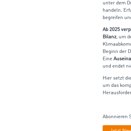
unter dem Dr
handeln. Erf
begreifen un
Ab 2025 verp
Bilanz
, um d
Klimaabkomm
Beginn der D
Eine
Auseina
und endet ni
Hier setzt d
um das komp
Herausforder
Abonnieren S
Jetzt New