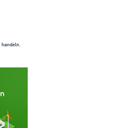
t handeln
.
l