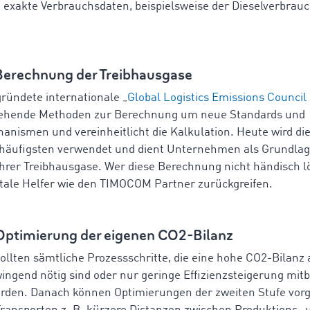
d exakte Verbrauchsdaten, beispielsweise der Dieselverbrauc
 Berechnung der Treibhausgase
ründete internationale „
Global Logistics Emissions Council
tehende Methoden zur Berechnung um neue Standards und
anismen und vereinheitlicht die Kalkulation. Heute wird d
 häufigsten verwendet und dient Unternehmen als Grundlag
ihrer Treibhausgase. Wer diese Berechnung nicht händisch lö
itale Helfer wie den TIMOCOM Partner zurückgreifen.
 Optimierung der eigenen CO2-Bilanz
 sollten sämtliche Prozessschritte, die eine hohe CO2-Bilanz
wingend nötig sind oder nur geringe Effizienzsteigerung mit
werden. Danach können Optimierungen der zweiten Stufe v