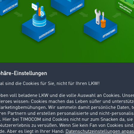
Untersuchung der 3 Sektoren für die CO2-Bilanz
lyse des ökologischen Fußabdrucks müssen Unternehmen ih
in drei
Hauptsektoren
betrachten:
r 1:
direkte Emissionen, verursacht durch den eigenen Fuhr
ktionsstätten, Lager oder auch Ladenlokale
r 2:
indirekte Emissionen, die extern eingekauft und genutz