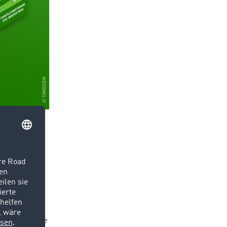
re
park,
t werden, wie