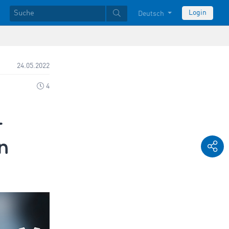
Login
Deutsch
24.05.2022
4
–
n