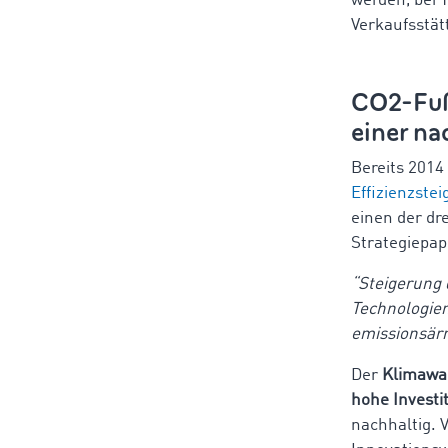
werden, bei 
Verkaufsstät
CO2-Fußa
einer n
Bereits 2014
Effizienzste
einen der dr
Strategiepap
“Steigerung 
Technologien
emissionsär
Der
Klimawand
hohe Investi
nachhaltig. 