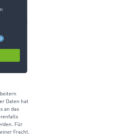
d
esse betrifft
aucht wird,
skosten,
en,
ukte sowie
beitern
er Daten hat
es an das
renfalls
erden. Für
einer Fracht.