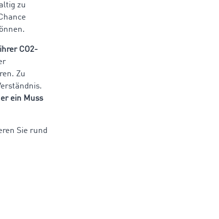
ltig zu
 Chance
können.
ihrer CO2-
er
ren. Zu
Verständnis.
er ein Muss
eren Sie rund