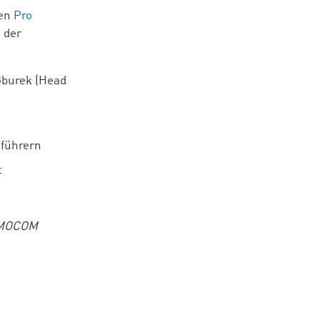
den
Pro
 der
burek (Head
tführern
t
 TIMOCOM