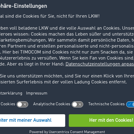
der
Pro Fahrer-Image e.V?
 das Bewusstsein für die Arbeits- und Lebenssituation de
und Fahrer steigern und ein Umdenken bei Industrie, Hande
tor und Gesellschaft im Umgang mit den Fahrern fördern. 
:
e Wertschätzung des Fahrerberufs
sserte Arbeitsbedingungen
re Ausbildung und Qualifizierung
esserung des Ansehens des Straßengüterverkehrs
er Logistik schreiben? Weil wir seit über 25 Jahren Fracht 
sammenbringen. Mit mehr als 58.000 Kunden ist der TIM
etplace eines der führenden Logistiknetzwerke für den
verkehr in Europa.