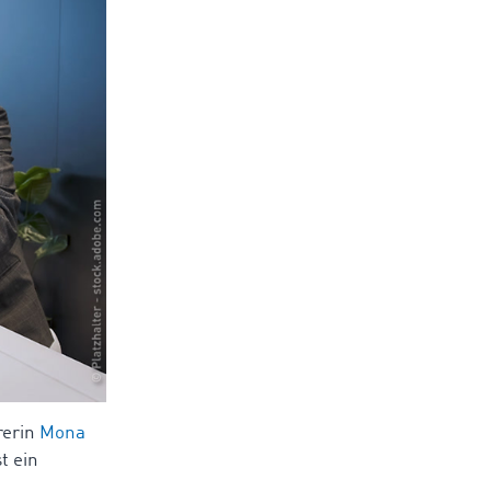
rerin
Mona
t ein