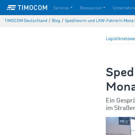
Services
Ressourcen
Unternehm
TIMOCOM Deutschland
/
Blog
/
Spediteurin und LKW-Fahrerin Mona 
Logistiknetzwe
Sped
Mona
Ein Gespr
im Straße