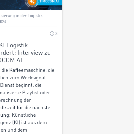
isierung in der Logistik
2024
3
KI Logistik
ndert: Interview zu
OCOM AI
s die Kaffeemaschine, die
lich zum Wecksignal
 Dienst beginnt, die
nalisierte Playlist oder
erechnung der
ftszeit für die nächste
rung: Künstliche
ligenz (KI) ist aus dem
ten und dem