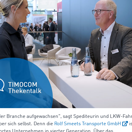
 der Branche aufgewachsen", sagt Spediteurin und LKW-Fah
er sich selbst. Denn die
Rolf Smeets Transporte GmbH
is
hrtes Unternehmen in vierter Generation. Über das