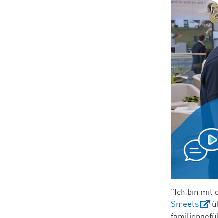
"Ich bin mit
Smeets
üb
familiengefü