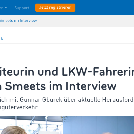
Jetzt registrieren
en
Support
Smeets im Interview
rk
iteurin und LKW-Fahreri
 Smeets im Interview
äch mit Gunnar Gburek über aktuelle Herausfor
ngüterverkehr