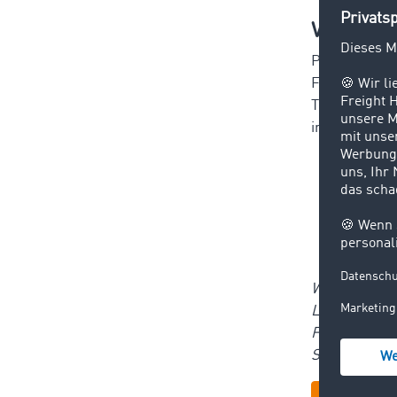
Was ist 
PROFI möchte
Fahrerinnen 
Transportsek
insbesondere
höher
verbe
besse
Verb
Warum wir üb
Laderaum zu
Freight Mark
Straßengüter