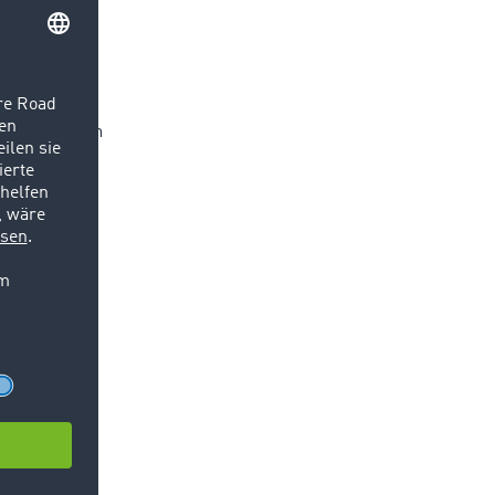
r LKW-
l,
Dazu gehören
und
OCOM Road