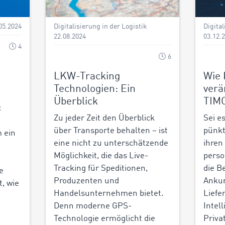
05.2024
Digitalisierung in der Logistik
Digital
22.08.2024
03.12.
4
6
LKW-Tracking
Wie 
Technologien: Ein
verä
Überblick
TIM
c
Zu jeder Zeit den Überblick
Sei e
über Transporte behalten – ist
pünkt
 ein
eine nicht zu unterschätzende
ihren
Möglichkeit, die das Live-
perso
Tracking für Speditionen,
die B
e
Produzenten und
Ankun
t, wie
Handelsunternehmen bietet.
Liefe
Denn moderne GPS-
Intel
Technologie ermöglicht die
Priva