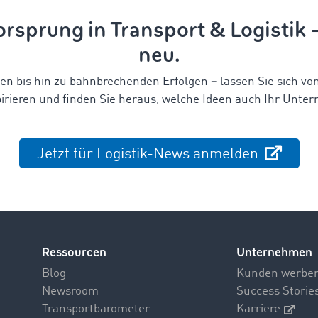
rsprung in Transport & Logistik
neu.
en bis hin zu bahnbrechenden Erfolgen
–
lassen Sie sich vo
irieren und finden Sie heraus,
welche Ideen auch Ihr Unter
Jetzt für Logistik-News anmelden
Ressourcen
Unternehmen
Blog
Kunden werbe
Newsroom
Success Storie
Transportbarometer
Karriere