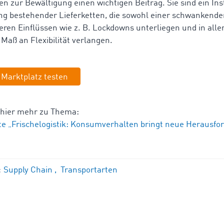
en zur Bewältigung einen wichtigen Beitrag. Sie sind ein In
g bestehender Lieferketten, die sowohl einer schwankend
eren Einflüssen wie z. B. Lockdowns unterliegen und in all
 Maß an Flexibilität verlangen.
 Marktplatz testen
 hier mehr zu Thema:
te „Frischelogistik: Konsumverhalten bringt neue Herausf
:
Supply Chain
Transportarten