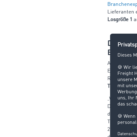
Branchenexp
Lieferanten 
Losgröße 1
a
Die Prog
Europa 
Aktuelle Tre
Entwicklung 
Ruf als vita
Temperaturko
„Wir beobach
David Moog, 
der Frachtan
TIMOCOM bet
2019 im Verg