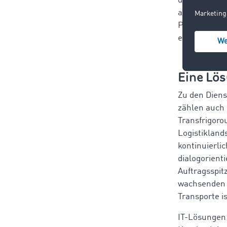
den vergang
allem im TK-
Prozent im B
erwarten sei
Eine Lös
Zu den Diens
zählen auch
Transfrigoro
Logistikland
kontinuierli
dialogorienti
Auftragsspit
wachsenden u
Transporte i
IT-Lösungen