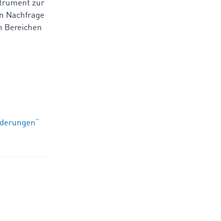
strument zur
en Nachfrage
en Bereichen
orderungen“