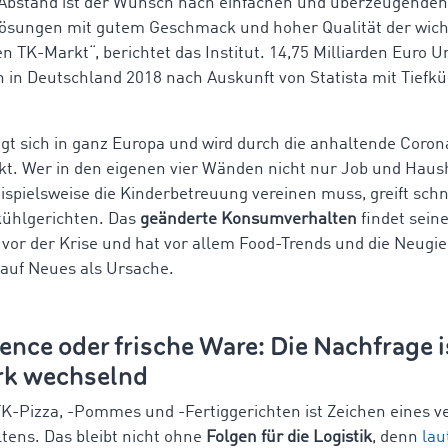
 Abstand ist der Wunsch nach einfachen und überzeugenden
ösungen mit gutem Geschmack und hoher Qualität der wich
en TK-Markt“, berichtet das Institut. 14,75 Milliarden Euro 
n in Deutschland 2018 nach Auskunft von Statista mit Tiefk
igt sich in ganz Europa und wird durch die anhaltende Cor
kt. Wer in den eigenen vier Wänden nicht nur Job und Haus
eispielsweise die Kinderbetreuung vereinen muss, greift schn
fkühlgerichten. Das
geänderte Konsumverhalten
findet sein
 vor der Krise und hat vor allem Food-Trends und die Neugie
auf Neues als Ursache.
nce oder frische Ware: Die Nachfrage i
ark wechselnd
 TK-Pizza, -Pommes und -Fertiggerichten ist Zeichen eines 
tens. Das bleibt nicht ohne
Folgen für die Logistik
, denn
lau