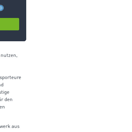
rung vor
bis 30
nalysten zu
 nutzen,
nsporteure
nd
stige
ür den
ten
werk aus