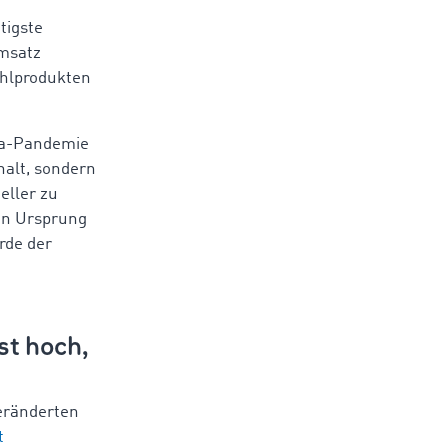
tigste
Umsatz
ühlprodukten
ona-Pandemie
halt, sondern
eller zu
en Ursprung
rde der
st hoch,
veränderten
t