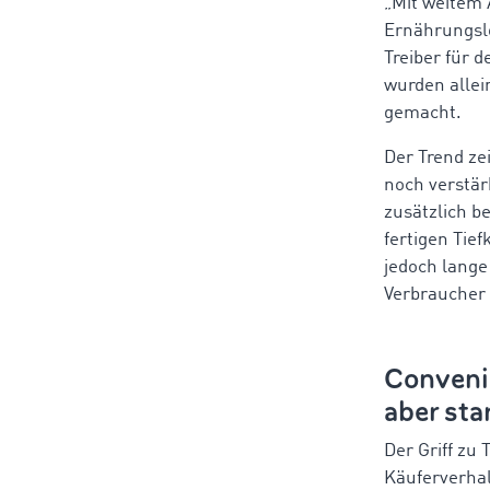
„Mit weitem
Ernährungsl
Treiber für d
wurden allei
gemacht.
Der Trend ze
noch verstär
zusätzlich b
fertigen Tie
jedoch lange
Verbraucher 
Convenie
aber st
Der Griff zu
Käuferverhal