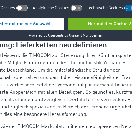
enen Wochen habe die wachsende Bevorratung der Bevölke
Bereich „die Nachfrage explodieren lassen“. Ein Plus von 20 
ereich der Kühltransporte dürften nach Einschätzung des A
n.
ung: Lieferketten neu definieren
tleistern, die TIMOCOM zur Steuerung ihrer Kühltransporte
 die Mitgliedsunternehmen des Thermologistik-Verbandes
ute Deutschland. Um die mittelständische Struktur der
schaft zu erhalten und damit die Leistungsfähigkeit der Tra
ch zu verbessern, setzt der Verband auf partnerschaftliche u
erte Kooperation mit allen Beteiligten. So gelingt es, kurzfri
zen abzufangen und zeitgleich Leerfahrten zu vermeiden. F
nd zugleich spezialisierten Bereich der temperaturgeführ
st dies eine besondere Herausforderung.
 wie der TIMOCOM Marktplatz mit einem europaweiten Netz