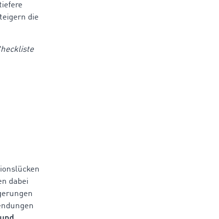
iefere
teigern die
heckliste
tionslücken
en dabei
ögerungen
wendungen
 und