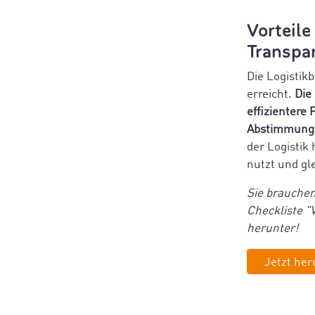
Vorteile
Transpa
Die Logistik
erreicht.
Die
effizientere
Abstimmungss
der Logistik
nutzt und gle
Sie brauchen
Checkliste "V
herunter!
Jetzt her