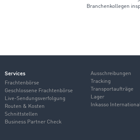
Branchenkollegen insp
Services
Ausschreibungen
Tracking
Frachtenbörse
Transportaufträge
Geschlossene Frachtenbörse
Lager
Live-Sendungsverfolgung
Inkasso Internationa
Routen & Kosten
Schnittstellen
Business Partner Check