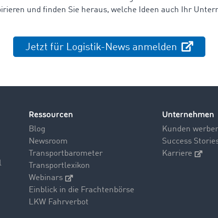
irieren und finden Sie heraus,
welche Ideen auch Ihr Unter
Jetzt für Logistik-News anmelden
Ressourcen
Unternehmen
Blog
Kunden werbe
Newsroom
Success Storie
Transportbarometer
Karriere
l
Transportlexikon
Webinars
Einblick in die Frachtenbörse
LKW Fahrverbot