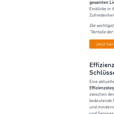
gesamten Lie
Einblicke in 
Zufriedenhei
Die wichtigs
"Vorteile der
Jetzt her
Effizien
Schlüss
Eine
aktuell
Effizienzste
zwischen den
bedeutende H
und mindern
und Services