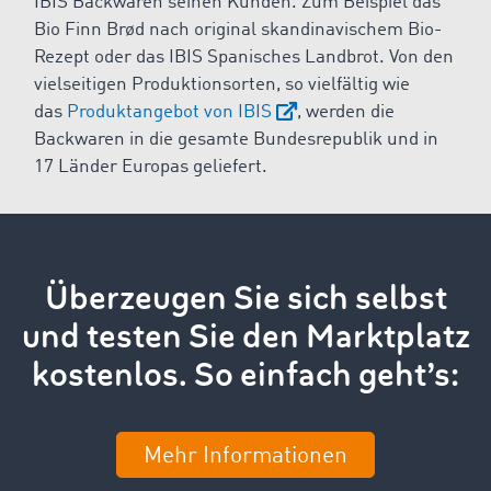
IBIS Backwaren seinen Kunden. Zum Beispiel das
Bio Finn Brød nach original skandinavischem Bio-
Rezept oder das IBIS Spanisches Landbrot. Von den
vielseitigen Produktionsorten, so vielfältig wie
das
Produktangebot von IBIS
, werden die
Backwaren in die gesamte Bundesrepublik und in
17 Länder Europas geliefert.
Überzeugen Sie sich selbst
und testen Sie den Marktplatz
kostenlos. So einfach geht’s:
Mehr Informationen