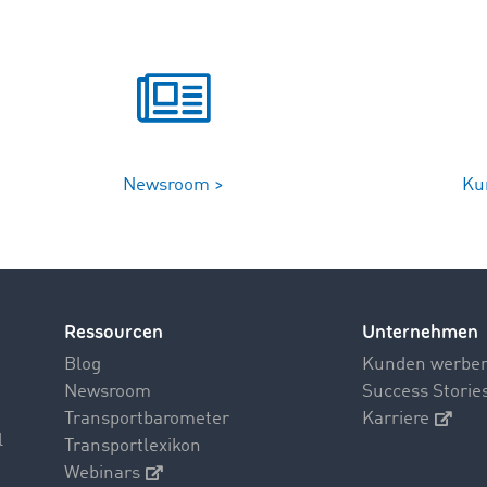
Newsroom >
Ku
Ressourcen
Unternehmen
Blog
Kunden werbe
Newsroom
Success Storie
Transportbarometer
Karriere
l
Transportlexikon
Webinars