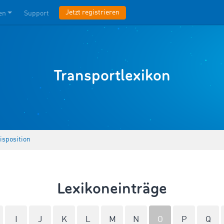
Jetzt registrieren
en
Support
Transportlexikon
isposition
Lexikoneinträge
I
J
K
L
M
N
O
P
Q