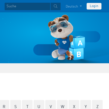
Login
Deutsch
R
S
T
U
V
W
X
Y
Z