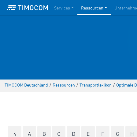
Services
Ressourcen
Unternehm
TIMOCOM Deutschland
/
Ressourcen
/
Transportlexikon
/
Optimale D
4
A
B
C
D
E
F
G
H