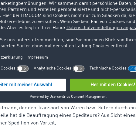
ortieren. Ziel eines jeden Spediteurs ist es, seine Transport
on A nach B zu bringen. Um
 Eine klassische Spedition ist ein Dienstleistungsunternehm
nsporte und alle damit verbundenen Abläufe zu organisiere
t, die nach dem Handelsgesetzbuch Kaufleute
Kaufmann, der den Transport von Waren bzw. Gütern durch ei
teile hat die Beauftragung eines Spediteurs? Aus Sicht eines
r Spedition von Vorteil,