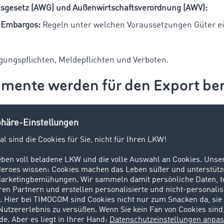
tsgesetz (AWG) und Außenwirtschaftsverordnung (AWV):
 Embargos:
Regeln unter welchen Voraussetzungen Güter e
gungspflichten, Meldepflichten und Verboten.
mente werden für den Export ben
xportabwicklung sind verschiedene Dokumente erforderlich, 
ungsland abhängen.
nd unter anderem:
g:
Enthält Angaben zu Ware, Menge, Preis und Vertragsbed
lierte Übersicht über den Inhalt der Sendung.
ung:
Elektronische Meldung an die Zollbehörde zur Freigabe