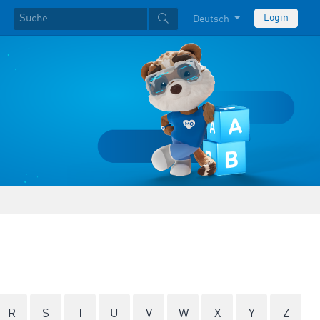
Login
Deutsch
R
S
T
U
V
W
X
Y
Z