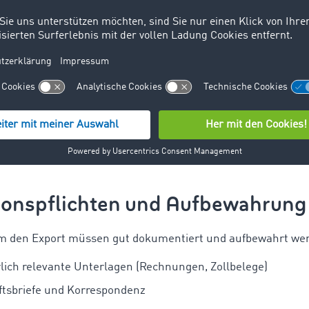
is:
Nachweis des Ursprungslandes, oft erforderlich für Zoll
eefrachtbrief, Luftfrachtbrief, CMR):
Transportdokument, da
Bei bestimmten Gütern benötigt, z. B. Dual-Use-Güter oder
 Gesundheitsbescheinigungen:
insbesondere bei Lebensmitte
.
onspflichten und Aufbewahrung
um den Export müssen gut dokumentiert und aufbewahrt we
rlich relevante Unterlagen (Rechnungen, Zollbelege)
ftsbriefe und Korrespondenz