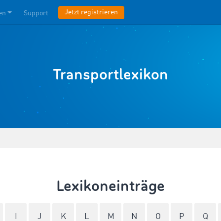
Jetzt registrieren
en
Support
Transportlexikon
Lexikoneinträge
I
J
K
L
M
N
O
P
Q