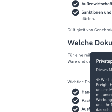
Außenwirtschaf
Sanktionen und
dürfen.
Gültigkeit von Genehmi
Welche Doku
Für eine reibungslose E
Ware und dem Bestimm
Wichtige Dokumente si
Handelsrechnun
Packliste:
Detail
Ausfuhranmeld