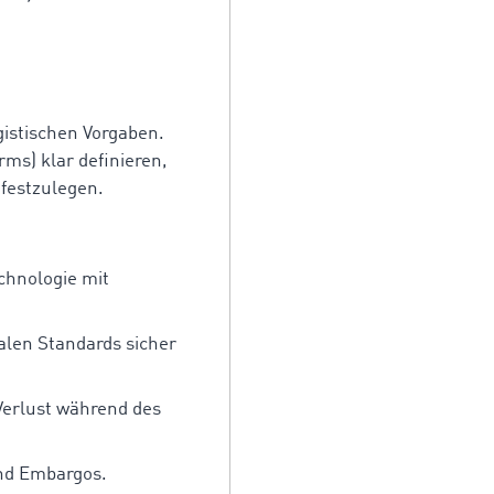
gistischen Vorgaben.
ms) klar definieren,
 festzulegen.
chnologie mit
len Standards sicher
Verlust während des
und Embargos.