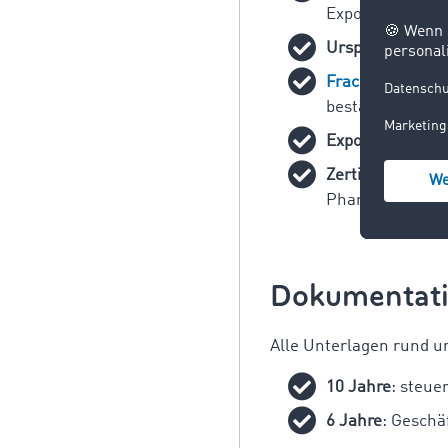
Export.
Ursprungszeugn
Frachtbrief
(S
bestätigt.
Exportlizenzen:
Zertifikate und
Pharmazeutika
Dokumentati
Alle Unterlagen rund 
10 Jahre
: steue
6 Jahre
: Geschä