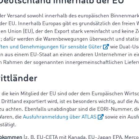
Deutschland innerhalb der EU
 der Versand sowohl innerhalb des europäischen Binnenmarkt
der EU. Innerhalb Europas gibt es grundsätzlich den freien
n Union (EU), der den Export stark vereinfacht und keine Z
; dafür werden die Warenbewegungen überwacht und statisti
iften und Genehmigungen für sensible Güter
wie Dual-Us
 aus einem EU-Staat an einen anderen Unternehmer in e
 im Rahmen der sogenannten innergemeinschaftlichen Lieferu
ittländer
, die kein Mitglied der EU sind oder dem Europäischen Wirt
rittland exportiert wird, ist es besonders wichtig, auf die 
 achten. Ebenfalls unabdingbar sind die EORI-Nummer, di
Waren, die
Ausfuhranmeldung über ATLAS
sowie ein Ausf
stätigt.
abkommen
(z. B. EU-CETA mit Kanada, EU-Japan EPA, Mercos