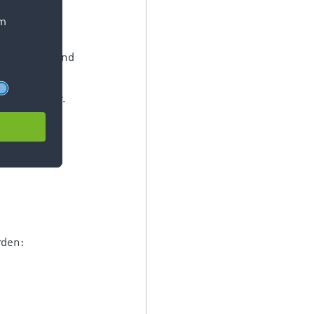
präferenzen.
s den Versand
 Kulturgüter.
ln oder
rden: