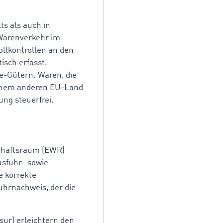
s als auch in
 Warenverkehr im
ollkontrollen an den
sch erfasst.
e-Gütern. Waren, die
inem anderen EU-Land
ng steuerfrei.
schaftsraum (EWR)
Ausfuhr- sowie
e korrekte
uhrnachweis, der die
ur) erleichtern den