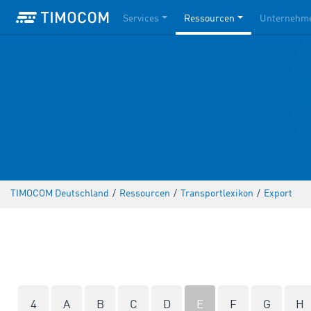
Services
Ressourcen
Unternehm
TIMOCOM Deutschland
/
Ressourcen
/
Transportlexikon
/
Export
4
A
B
C
D
E
F
G
H