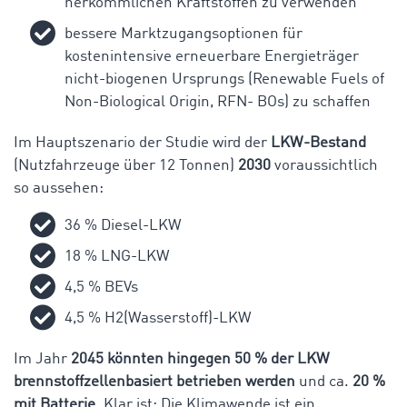
herkömmlichen Kraftstoffen zu verwenden
bessere Marktzugangsoptionen für
kostenintensive erneuerbare Energieträger
nicht-biogenen Ursprungs (Renewable Fuels of
Non-Biological Origin, RFN- BOs) zu schaffen
Im Hauptszenario der Studie wird der
LKW-Bestand
(Nutzfahrzeuge über 12 Tonnen)
2030
voraussichtlich
so aussehen:
36 % Diesel-LKW
18 % LNG-LKW
4,5 % BEVs
4,5 % H2(Wasserstoff)-LKW
Im Jahr
2045 könnten hingegen 50 % der LKW
brennstoffzellenbasiert betrieben werden
und ca.
20 %
mit Batterie
. Klar ist: Die Klimawende ist ein