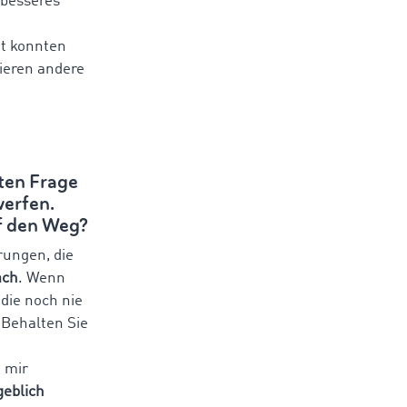
 besseres
t konnten
ieren andere
zten Frage
werfen.
f den Weg?
ungen, die
ach
. Wenn
die noch nie
 Behalten Sie
 mir
geblich