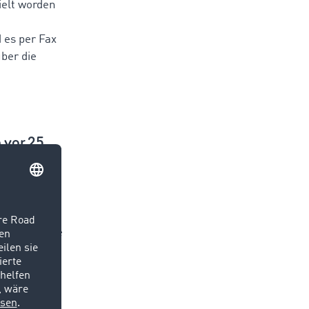
ielt worden
 es per Fax
über die
 vor 25
ständlich
wesen.
rstellung
n. Arbeitete
ch mal
erbindungen
ute, wo man
werden