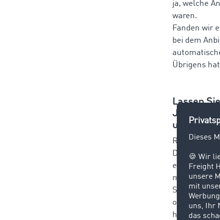
ja, welche A
waren.
Fanden wir e
bei dem Anbi
automatische
Übrigens hat
Lassen Sie
Jahren die
und wird 
Rückblickend
Damals konnt
eines Transp
man mit ein
Stunden, zum
oft abbrache
hohe Geschw