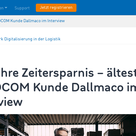
Jetzt registrieren
en
Support
MOCOM Kunde Dallmaco im Interview
rk
Digitalisierung in der Logistik
hre Zeitersparnis – ältes
COM Kunde Dallmaco i
view