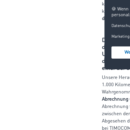
können und A
kaum noch v
drei Minuten
Die damali
das ander
Unternehm
dazu gebra
einer der 
Unsere Hera
1.000 Kilome
Wahrgenomme
Abrechnung ü
Abrechnung fü
zwischen den
Abgesehen d
bei TIMOCOM K