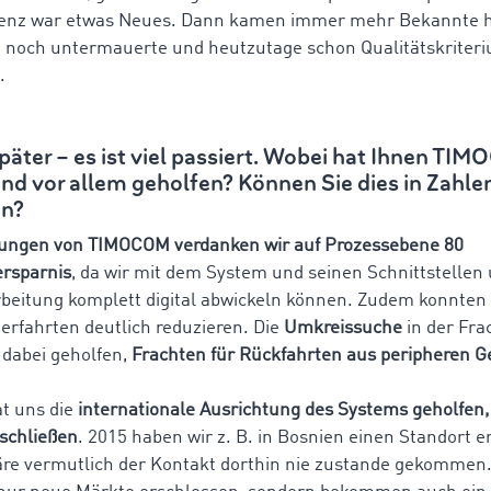
renz war etwas Neues. Dann kamen immer mehr Bekannte h
ät noch untermauerte und heutzutage schon Qualitätskrite
.
päter – es ist viel passiert. Wobei hat Ihnen TI
nd vor allem geholfen? Können Sie dies in Zahle
en?
ngen von TIMOCOM verdanken wir auf Prozessebene 80
ersparnis
, da wir mit dem System und seinen Schnittstellen
beitung komplett digital abwickeln können. Zudem konnten 
erfahrten deutlich reduzieren. Die
Umkreissuche
in der Fra
 dabei geholfen,
Frachten für Rückfahrten aus peripheren 
t uns die
internationale Ausrichtung des Systems geholfen
schließen
. 2015 haben wir z. B. in Bosnien einen Standort e
e vermutlich der Kontakt dorthin nie zustande gekommen.