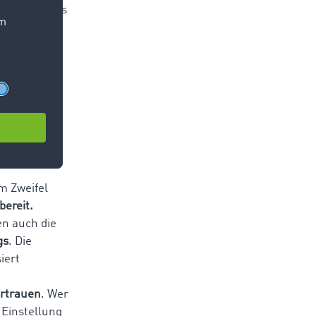
en von damals
hstens noch
derungen
s das
damals
zen und
m Zweifel
bereit.
n auch die
gs
. Die
iert
ertrauen
. Wer
e Einstellung