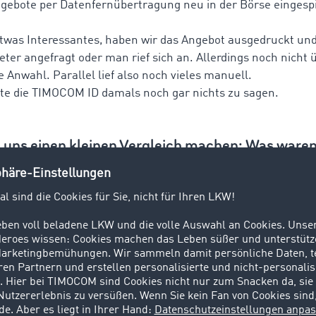
ngebote per Datenfernübertragung neu in der Börse eingesp
twas Interessantes, haben wir das Angebot ausgedruckt und
eter angefragt oder man rief sich an. Allerdings noch nicht 
 Anwahl. Parallel lief also noch vieles manuell.
te die TIMOCOM ID damals noch gar nichts zu sagen.
 uns einen kleinen Vergleich machen: Was waren
 größten Zeitfresser? Was war damals selbstver
heute als umständlich angesehen?
 sind die manuellen Abläufe damals richtige Zeitfresser ge
e man von mindestens 30 Minuten ausgehen, ehe für die E
ortauftrags überhaupt alle notwendigen Dokumente vorlage
em Unternehmen im Ausland zusammen, wurden daraus au
al Nachrichten häufig per Telex übermittelt wurden und V
n. Aber es war normal, man kannte es gar nicht anders. He
indigkeiten gewohnt ist, Dokumente einfach hochgeladen 