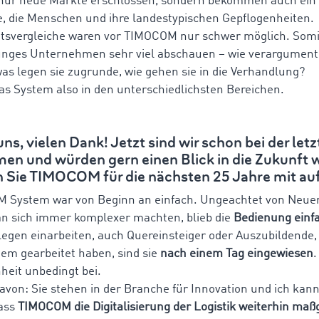
 nur neue Märkte erschlossen, sondern bekommen auch ein
ie, die Menschen und ihre landestypischen Gepflogenheiten.
tsvergleiche waren vor TIMOCOM nur schwer möglich. Somi
junges Unternehmen sehr viel abschauen – wie verargument
 was legen sie zugrunde, wie gehen sie in die Verhandlung?
 das System also in den unterschiedlichsten Bereichen.
uns, vielen Dank! Jetzt sind wir schon bei der let
n und würden gern einen Blick in die Zukunft 
 Sie TIMOCOM für die nächsten 25 Jahre mit au
 System war von Beginn an einfach. Ungeachtet von Neuer
n sich immer komplexer machten, blieb die
Bedienung einf
legen einarbeiten, auch Quereinsteiger oder Auszubildende, 
em gearbeitet haben, sind sie
nach einem Tag eingewiesen
.
hheit unbedingt bei.
von: Sie stehen in der Branche für Innovation und ich kann
dass
TIMOCOM die Digitalisierung der Logistik weiterhin maß