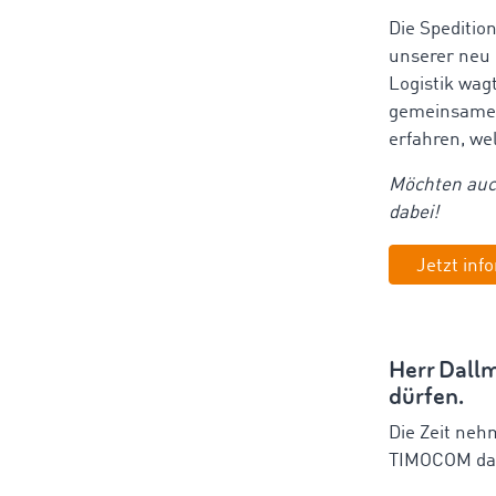
Die Spedition
unserer neu 
Logistik wag
gemeinsame 
erfahren, we
Möchten auch
dabei!
Jetzt inf
Herr Dallm
dürfen.
Die Zeit neh
TIMOCOM dam