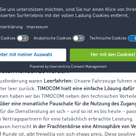
ufträge per Klick erstellt werden, kann man sich die Hürd
orstellen.
Bis ein Transportauftrag final ist, braucht es höc
.
ge Arbeitsweise ist das eine, eigene Herausfor
e. Welche Herausforderungen hatte Dallmaco, al
en 1997 TIMOCOM Kunde wurde? Was hat Sie 
cht, Ihr Vertrauen in dieses neue Format zu set
ersten Kunden zu werden?
usforderung waren
Leerfahrten
: Unsere Fahrzeuge fuhren i
ter leer zurück.
TIMOCOM hielt eine einfache Lösung dafür 
n haben wir bei TIMOCOM neben den technischen Vorteile
ber eine monatliche Pauschale für die Nutzung des Zugan
r die Dienstleistung an sich – und so ist es bis heute – pass
 Vertragspartnern für eine tatsächlich erbrachte Leistung.
avon herrscht
in der Frachtenbörse eine Atmosphäre von V
unde ist, gibt freiwillig von sich etwas preis. Diese positiv