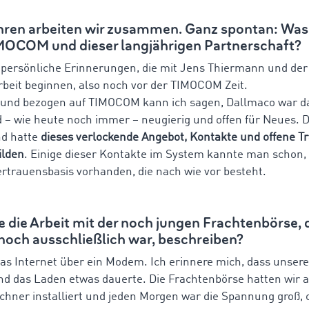
ahren arbeiten wir zusammen. Ganz spontan: Was
IMOCOM und dieser langjährigen Partnerschaft?
 persönliche Erinnerungen, die mit Jens Thiermann und de
eit beginnen, also noch vor der TIMOCOM Zeit.
 und bezogen auf TIMOCOM kann ich sagen, Dallmaco war d
d – wie heute noch immer – neugierig und offen für Neues.
d hatte
dieses verlockende Angebot, Kontakte und offene T
ilden
. Einige dieser Kontakte im System kannte man schon,
Vertrauensbasis vorhanden, die nach wie vor besteht.
 die Arbeit mit der noch jungen Frachtenbörse, d
noch ausschließlich war, beschreiben?
das Internet über ein Modem. Ich erinnere mich, dass unser
nd das Laden etwas dauerte. Die Frachtenbörse hatten wir 
chner installiert und jeden Morgen war die Spannung groß,