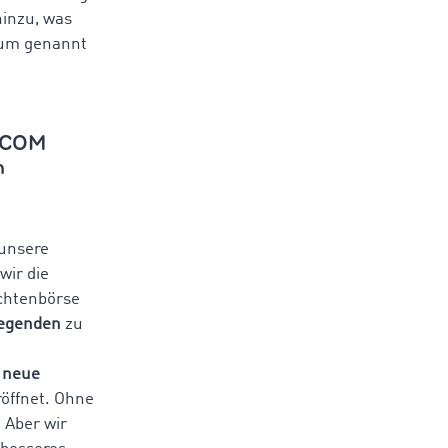
inzu, was
rium genannt
MOCOM
n
 unsere
wir die
chtenbörse
Gegenden
zu
, neue
röffnet. Ohne
 Aber wir