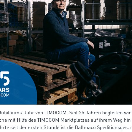
 Jubiläums-Jahr von TIMOCOM. Seit 25 Jahren begleiten wir 
che mit Hilfe des TIMOCOM Marktplatzes auf ihrem Weg hin 
hrte seit der ersten Stunde ist die Dallmaco Speditionsges.