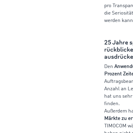
pro Transpa
die Seriosit
werden kann
25 Jahre s
rückblicke
ausdrück
Den
Anwendu
Prozent Zeit
Auftragsbear
Anzahl an Le
hat uns sehr
finden.
Außerdem ha
Märkte zu er
TIMOCOM wär