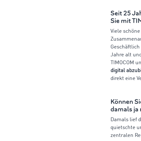
Seit 25 J
Sie mit T
Viele schöne
Zusammenarb
Geschäftlich
Jahre alt un
TIMOCOM un
digital abzub
direkt eine 
Können Sie
damals ja 
Damals lief 
quietschte u
zentralen Re