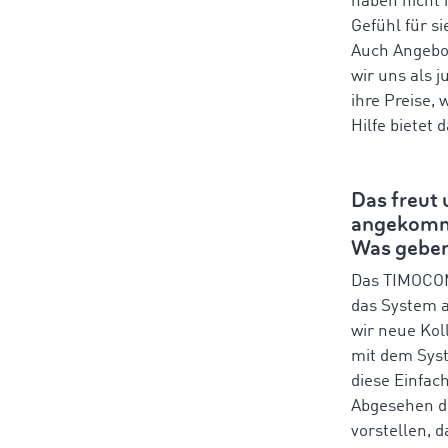
haben nicht
Gefühl für s
Auch Angebo
wir uns als 
ihre Preise,
Hilfe bietet
Das freut 
angekomme
Was geben
Das TIMOCOM
das System a
wir neue Kol
mit dem Syst
diese Einfac
Abgesehen da
vorstellen, 