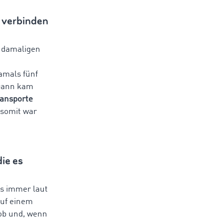
 verbinden
r damaligen
amals fünf
 Dann kam
ransporte
 somit war
ie es
es immer laut
auf einem
 ob und, wenn