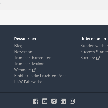
n.
Ressourcen
Unternehmen
Blog
Kunden werbe
Newsroom
Success Storie
Transportbarometer
Karriere
l
Transportlexikon
Webinars
Einblick in die Frachtenbörse
LKW Fahrverbot