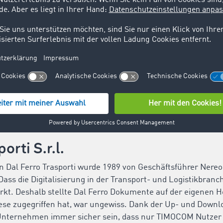
orti S.r.l.
Dal Ferro Trasporti wurde 1989 von Geschäftsführer Nereo
. Dass die Digitalisierung in der Transport- und Logistikbran
rkt. Deshalb stellte Dal Ferro Dokumente auf der eigene
iese zugegriffen hat, war ungewiss. Dank der Up- und Downl
nternehmen immer sicher sein, dass nur TIMOCOM Nutzer