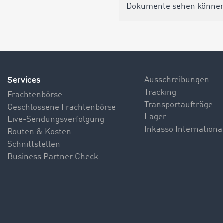
Dokumente sehen könne
Services
Ausschreibungen
Tracking
Frachtenbörse
Transportaufträge
Geschlossene Frachtenbörse
Lager
Live-Sendungsverfolgung
Inkasso Internationa
Routen & Kosten
Schnittstellen
Business Partner Check