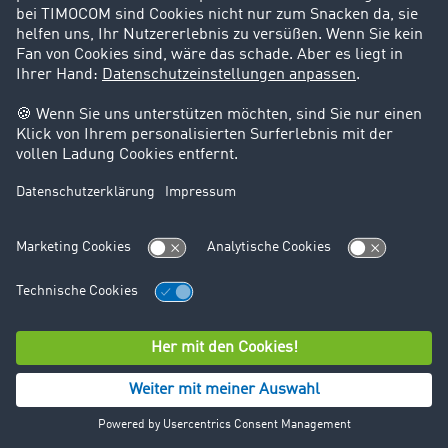
Pressekontakt
TIMOCOM GmbH
Unternehmenskommunikation
Timocom Platz 1
DE-40699
+49 211 88 26 69 53
+49 211 88 26 59 24
presse@timocom.com