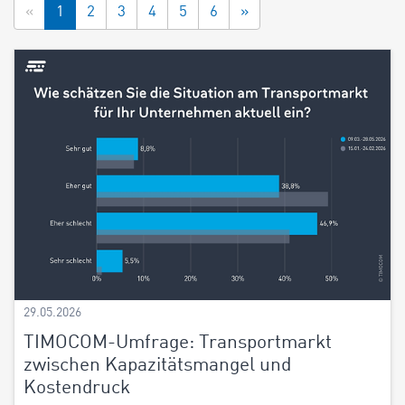
«
1
2
3
4
5
6
»
29.05.2026
TIMOCOM-Umfrage: Transportmarkt
zwischen Kapazitätsmangel und
Kostendruck