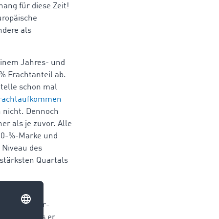
ang für diese Zeit!
europäische
ndere als
 einem Jahres- und
% Frachtanteil ab.
 Stelle schon mal
rachtaufkommen
 nicht. Dennoch
er als je zuvor. Alle
 50-%-Marke und
s Niveau des
 stärksten Quartals
ortbarometer-
rraten, dass er