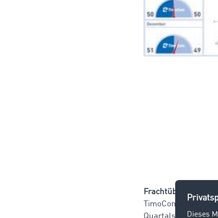
Frachtüberhänge im
TimoCom Company Sp
Quartalsbericht des