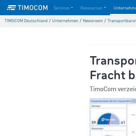
Services
Ressourcen
Unternehm
TIMOCOM Deutschland
/
Unternehmen
/
Newsroom
/
Transportbarome
Transpor
Fracht b
TimoCom verzeic