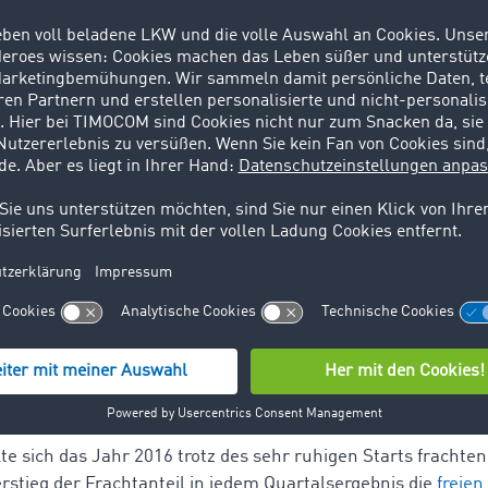
ag. So standen im Oktober 2016 den 59 % angebotener Fracht 
n gegenüber.
Frage, ob der November entsprechend der vergangenen Jahr
htung bewahrheitete sich zunächst, doch dank des starken 
 November 2016 immer noch bei 50 % halten. Besonders inte
ge und schreibe zwölf Prozentpunkte mehr Fracht als in 2014
enen Jahr aktiver und haben bereits früher an ihre Weihn
och auch im Dezember wurde kräftig weiter konsumiert.
r 2016 schon sehr frachtenreich war, erhöhte sich das Fr
ember noch einmal und erreichte schließlich 51 %. Frings 
ke vierte Quartal 2016: „Durch den schneefreien Jahresausk
rprobleme transportiert werden. Zudem wurden die laufen
rfreundlichen Feiertage nicht beeinträchtigt.“
für 2017
e sich das Jahr 2016 trotz des sehr ruhigen Starts frachten
rstieg der Frachtanteil in jedem Quartalsergebnis die
freien