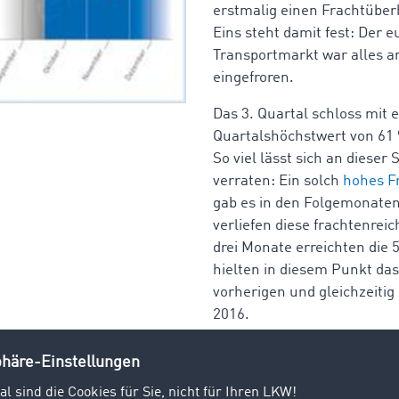
erstmalig einen Frachtüberh
Eins steht damit fest: Der 
Transportmarkt war alles a
eingefroren.
Das 3. Quartal schloss mit
Quartalshöchstwert von 61 
So viel lässt sich an dieser
verraten: Ein solch
hohes F
gab es in den Folgemonaten
verliefen diese frachtenreich
drei Monate erreichten die
hielten in diesem Punkt da
vorherigen und gleichzeitig
2016.
 gesamten 4. Quartal
okesman Marcel Frings prognostizierte im dritten Transp
 Jahres 2016 einen goldenen Herbst. Die aktuellen Zahlen ve