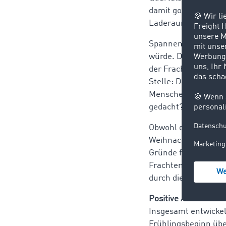
damit goldrichtig l
Laderaumkapazitäte
Spannend blieb die 
würde. Diese Befürc
der Frachtanteil im
Stelle: Das sind sa
Menschen im vergang
gedacht? Denkbar. D
Obwohl der Novembe
Weihnachtsmonat Dez
Gründe für das star
Frachten ohne Wette
durch die arbeitgebe
Positive Aussichten 
Insgesamt entwickelt
Frühlingsbeginn übe