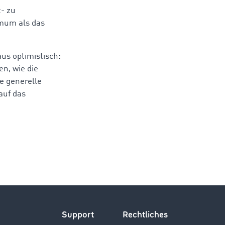
- zu
imum als das
aus optimistisch:
n, wie die
e generelle
auf das
Support
Rechtliches