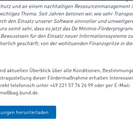
hutz und an einem nachhaltigen Ressourcenmanagement im
n wichtiges Thema. Seit Jahren betonen wir, wie sehr Transp
ch den Einsatz unserer Software sinnvoller und umweltger
uns somit sehr, dass es jetzt das De Minimis-Förderprogramm
Bewusstsein für den Einsatz neuer Informationssysteme zu
herlich geschärft; von der wohltuenden Finanzspritze in di
 und aktuellen Überblick über alle Konditionen, Bestimmung
ntragsstellung dieser Fördermaßnahme erhalten Interessier
ekt telefonisch unter +49 221 57 76 26 99 oder per E-Mail:
mme@bag.bund.de.
ilungen herunterladen