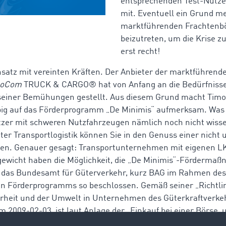
entsprechenden Test-Nutzer
mit. Eventuell ein Grund me
marktführenden Frachtenb
beizutreten, um die Krise z
erst recht!
nsatz mit vereinten Kräften. Der Anbieter der marktführend
moCom
TRUCK & CARGO® hat von Anfang an die Bedürfnisse
l seiner Bemühungen gestellt. Aus diesem Grund macht Ti
big auf das Förderprogramm „De Minimis“ aufmerksam. Was 
er mit schweren Nutzfahrzeugen nämlich noch nicht wisse
nter Transportlogistik können Sie in den Genuss einer nicht
en. Genauer gesagt: Transportunternehmen mit eigenen L
ewicht haben die Möglichkeit, die „De Minimis“-Fördermaß
 das Bundesamt für Güterverkehr, kurz BAG im Rahmen des
n Förderprogramms so beschlossen. Gemäß seiner „Richtlin
erheit und der Umwelt in Unternehmen des Güterkraftverke
 2009-02-03, ist laut Anlage der „Einkauf bei einer Börse,
rderungswürdige Maßnahme zur Effizienzsteigerung!