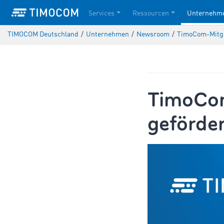
Services
Ressourcen
Unternehm
TIMOCOM Deutschland
/
Unternehmen
/
Newsroom
/
TimoCom-Mitglie
TimoCom-
geförder