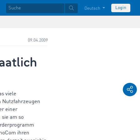
Login
Deutsch
09.04.2009
aatlich
s viele
 Nutzfahrzeugen
er einer
 sie am so
örderprogramm
TimoCom ihren