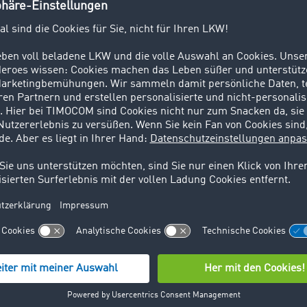
ue Informationssysteme, wie zum Beispiel Fracht- und Lade
rfahrten zu vermeiden. Gerade solche überflüssigen Fahrt
 Straßengütertransport aus! Durch den vermehrten und übe
erfahrten nicht nur die Umwelt in hohem Maße, sondern ko
n auch noch viel Geld. Durch den Einsatz einer Frachten
on jedem Punkt in Europa aus seinen Laderaum mit einer Rü
füllen.
 durch den Einsatz einer Fracht- und Laderaumbörse, wie 
ARGO® – für die Transportunternehmer bedeutet das nun 
eduzieren Sie generell Ihre Kosten, sparen Zeit, tragen zu
ltbelastung bei; zum anderen können Sie sich diese Vortei
sen. Die Antrags-Einreichungsfrist gilt dieses Jahr noch bi
st, dass noch vor der Vertragsunterzeichnung mit TimoCom 
ird! Nur dann können die beantragten Mittel bewilligt werd
Frings, Abteilungsleiter des Key Account Managements und D
ation bei TimoCom, betont
: Das Interesse an der Wahrung e