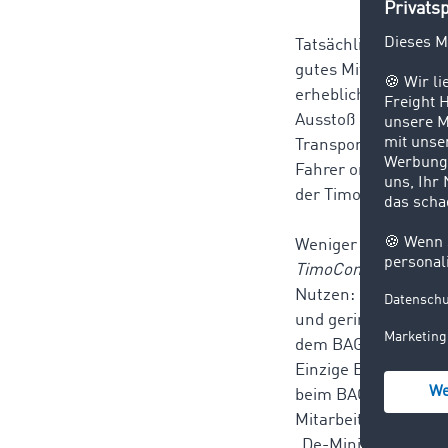
Tatsächlich sind ne
gutes Mittel um Lee
erheblichen Teil im
Ausstoß belasten Le
Transportunternehme
Fahrer on Tour so v
der TimoCom-Börse 
Weniger Leerfahrten
TimoCom
TRUCK & C
Nutzen: Zum einen r
und geringeren Umwe
dem BAG fördern las
Einzige Bedingung i
beim BAG gestellt w
Mitarbeiter Marcel 
„De-Minimis“-Integr