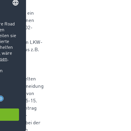
raumbörsen, ein
en machen einen
rflüssigen CO2-
sten den
börse kann ein LKW-
ckladung aus z.B.
zum Beispiel
einen doppelten
r Verkehrsvermeidung
le nun auch von
s zum 2009-05-15.
der Förderantrag
en. TimoCom-
rahtzieher bei der
iner intakten