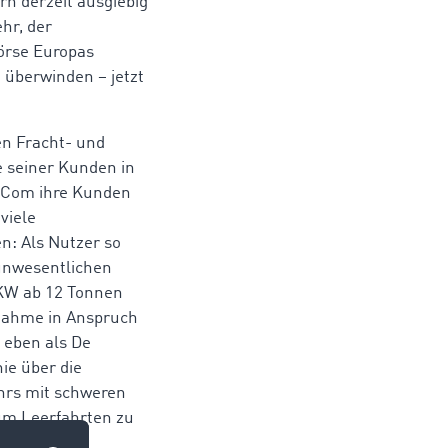
n derzeit ausgiebig
hr, der
örse Europas
u überwinden – jetzt
en Fracht- und
 seiner Kunden in
moCom ihre Kunden
viele
n: Als Nutzer so
 unwesentlichen
KW ab 12 Tonnen
nahme in Anspruch
 eben als De
ie über die
hrs mit schweren
 um Leerfahrten zu