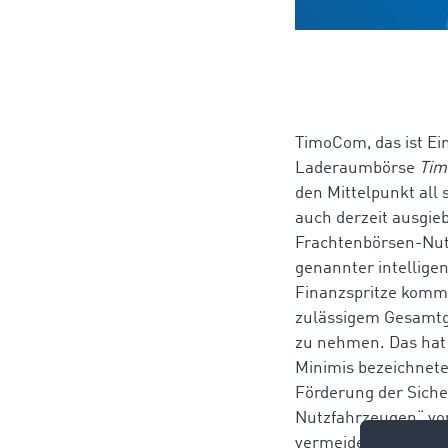
TimoCom, das ist Ei
Laderaumbörse
Ti
den Mittelpunkt al
auch derzeit ausgie
Frachtenbörsen-Nutz
genannter intellige
Finanzspritze komm
zulässigem Gesamtg
zu nehmen. Das hat
Minimis bezeichnete
Förderung der Sich
Nutzfahrzeugen“ vom
vermeiden“ eine fö