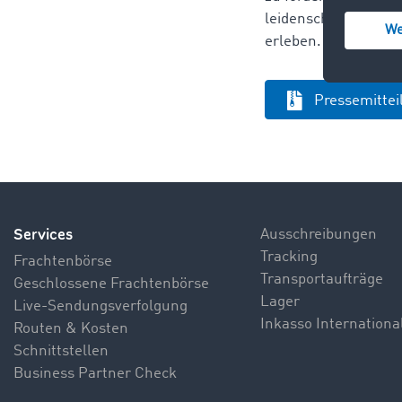
leidenschaftlichen
erleben.
Pressemitte
Services
Ausschreibungen
Tracking
Frachtenbörse
Transportaufträge
Geschlossene Frachtenbörse
Lager
Live-Sendungsverfolgung
Inkasso Internationa
Routen & Kosten
Schnittstellen
Business Partner Check