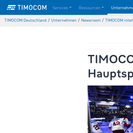
Services
Ressourcen
Unternehm
TIMOCOM Deutschland
/
Unternehmen
/
Newsroom
/
TIMOCOM intens
TIMOCOM
Hauptsp