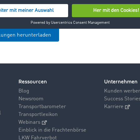
 Fans der DEG zu unterstützen und gemeinsam unvergessli
ilungen herunterladen
Ressourcen
Unternehmen
Blog
Kunden werbe
Newsroom
Success Storie
Transportbarometer
Karriere
l
Transportlexikon
Webinars
Einblick in die Frachtenbörse
LKW Fahrverbot