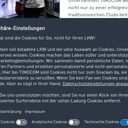
Unternehmen TIMOCOM wird
nicht nur zu einer erfolgre
traditionsreichen Clubs bei
auch ein starkes Zeichen fü
Engagement im Sport.
EG/
Birgit Häfner
ng können wir zu einer langfristigen Stärkung des Kaders 
eitragen. Das bedeutet uns viel, da die DEG nicht nur ein Tr
e gemeinschaftsstiftende Organisation in unserer Region ist
 wurde 1997 in Düsseldorf gegründet und ist Nordrhein-We
n das IT-Unternehmen mittlerweile mehr als 690 Mitarbeit
rten hat, kommt ein Großteil der Beschäftigten noch imme
m Thiermann ist es daher wichtig, die Gemeinschaft vor Ort 
 zu fördern.
len TIMOCOM und die DEG gemeinsame Werte wie Teamgeis
. Events wie die Eishockeyspiele werden in Erkrath als wil
n, den Austausch innerhalb des Unternehmens sowie mit P
rationen zu stärken. Entsprechend freuen sich alle darauf, 