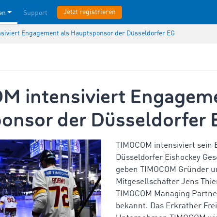
Jetzt registrieren
en
Support
iviert Engagement als Hauptsponsor der Düsseldorfer EG
 intensiviert Engageme
onsor der Düsseldorfer 
TIMOCOM intensiviert sein 
Düsseldorfer Eishockey Gese
geben TIMOCOM Gründer u
Mitgesellschafter Jens Thi
TIMOCOM Managing Partne
bekannt. Das Erkrather Fre