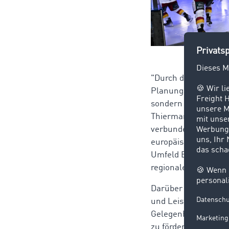
Foto: D
"Durch das Sponsori
Planungssicherheit b
sondern eine wichtig
Thiermann. TIMOCOM
verbunden. Auch wen
europäischen Stando
Umfeld Erkraths. Ti
regionale Netzwerke
Darüber hinaus tei
und Leistungsstärke
Gelegenheit gesehe
zu fördern und Koope