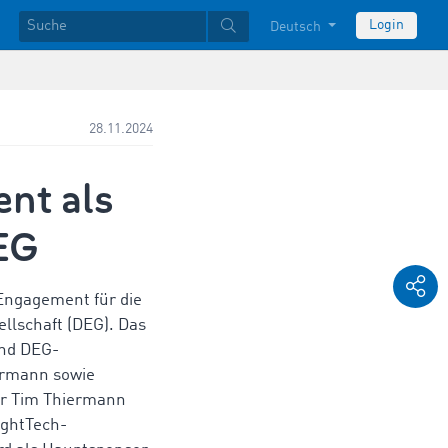
Login
Deutsch
28.11.2024
nt als
EG
Engagement für die
llschaft (DEG). Das
nd DEG-
ermann sowie
r Tim Thiermann
ightTech-