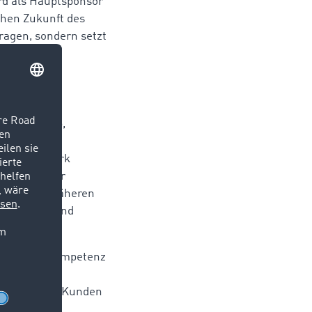
 als Hauptsponsor
ichen Zukunft des
tragen, sondern setzt
r regionales
und mehr
aditionsclub,
“, sagt Tim
stfalen stark
ende an vier
r aus dem näheren
zu stärken und
t, Lösungskompetenz
lkommene
artnern und Kunden
die