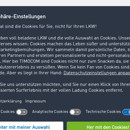
 mit dem Kreis Mettmann ist TIMOCOM als größtem privatw
tiges Anliegen. Umso mehr freuen sich die Verantwortlichen,
ieter gewinnen konnten. Mit der Neuvermietung stellt das 
sämtliche Räumlichkeiten der beiden Gebäude genutzt werde
. Das IT-Unternehmen begrüßte zwar gerade den 500. Mitarb
er aufgrund eines hybriden Arbeitskonzepts sehr viel wenige
ahren.
TIMOCOM flexibilisiert
ammenarbeit hat sich in den letzten Jahren stark verändert
ess Partner und zuständig für das Thema New Ways of Work
er Wandel durch Corona, aber vorangetrieben haben ihn HR
illigen aus der Mitarbeiterschaft. In einem Future Work Con
ht, wie die Arbeit bei TIMOCOM künftig aussehen soll. He
 Office.