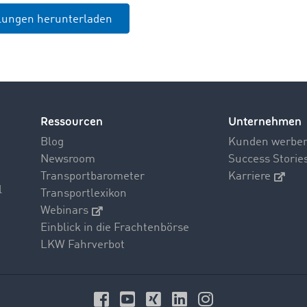
ilungen herunterladen
Ressourcen
Unternehmen
Blog
Kunden werbe
Newsroom
Success Storie
Transportbarometer
Karriere
l
Transportlexikon
Webinars
Einblick in die Frachtenbörse
LKW Fahrverbot