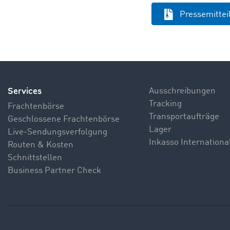
Pressemitte
Services
Ausschreibungen
Tracking
Frachtenbörse
Transportaufträge
Geschlossene Frachtenbörse
Lager
Live-Sendungsverfolgung
Inkasso Internationa
Routen & Kosten
Schnittstellen
Business Partner Check