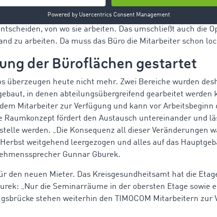
t für Teamwork vor Ort vorgesehen, die übrigen Tage können 
entscheiden, von wo sie arbeiten. Das umschließt auch die Op
nd zu arbeiten. Da muss das Büro die Mitarbeiter schon loc
ung der Büroflächen gestartet
os überzeugen heute nicht mehr. Zwei Bereiche wurden desha
baut, in denen abteilungsübergreifend gearbeitet werden 
edem Mitarbeiter zur Verfügung und kann vor Arbeitsbeginn 
e Raumkonzept fördert den Austausch untereinander und lä
kstelle werden. „Die Konsequenz all dieser Veränderungen wa
Herbst weitgehend leergezogen und alles auf das Hauptgeb
nehmenssprecher Gunnar Gburek.
ür den neuen Mieter. Das Kreisgesundheitsamt hat die Etagen
rek: „Nur die Seminarräume in der obersten Etage sowie ei
ngsbrücke stehen weiterhin den TIMOCOM Mitarbeitern zur 