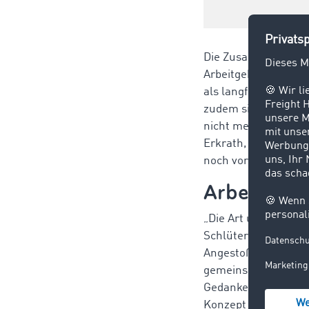
Die Zusammenarbeit
Arbeitgeber ein wich
als langfristigen M
zudem sicher, dass 
nicht mehr der Fall
Erkrath, benötigt ab
noch vor wenigen J
Arbeit bei 
„Die Art unserer Zus
Schlüter, HR Busin
Angestoßen wurde d
gemeinsam mit Freiw
Gedanken dazu gemac
Konzept des hybriden