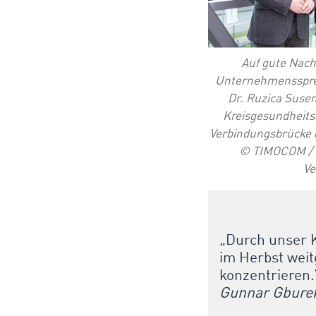
Auf gute Nac
Unternehmensspre
Dr. Ruzica Susen
Kreisgesundheits
Verbindungsbrücke 
© TIMOCOM / f
V
„Durch unser K
im Herbst weit
konzentrieren.
Gunnar Gbure