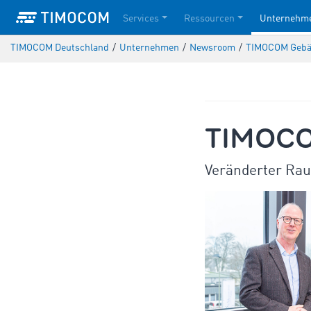
Services
Ressourcen
Unternehm
TIMOCOM Deutschland
/
Unternehmen
/
Newsroom
/
TIMOCOM Gebäu
TIMOCOM
Veränderter Ra