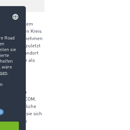
irtschaftlichem
 dass sie den Kreis
Familienunternehmen
n. Das war zuletzt
eiter am Standort
r Bürofläche als
“, sagt Luisa
ing bei TIMOCOM.
-Verantwortliche
test haben sie sich
raus kam das