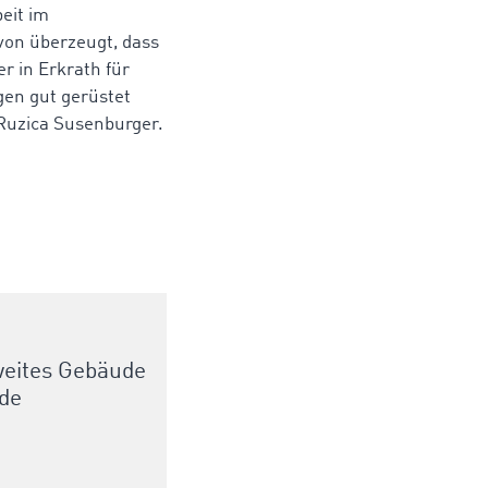
eit im
von überzeugt, dass
r in Erkrath für
en gut gerüstet
. Ruzica Susenburger.
weites Gebäude
ude