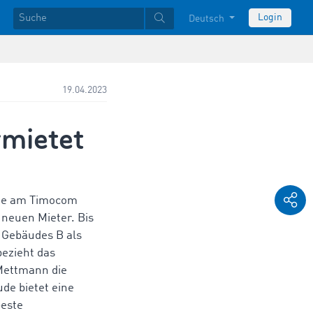
Login
Deutsch
19.04.2023
mietet
de am Timocom
 neuen Mieter. Bis
 Gebäudes B als
ezieht das
Mettmann die
de bietet eine
este