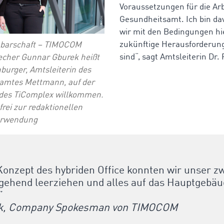
Voraussetzungen für die Arb
Gesundheitsamt. Ich bin da
wir mit den Bedingungen hie
zukünftige Herausforderung
hbarschaft – TIMOCOM
sind“, sagt Amtsleiterin Dr
cher Gunnar Gburek heißt
burger, Amtsleiterin des
amtes Mettmann, auf der
des TiComplex willkommen.
rei zur redaktionellen
erwendung
onzept des hybriden Office konnten wir unser z
gehend leerziehen und alles auf das Hauptgebä
”
k, Company Spokesman von TIMOCOM