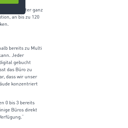
die Mitarbeiter ganz
tion, an bis zu 120
ken.
lb bereits zu Multi
kann. Jeder
digital gebucht
sst das Büro zu
r, dass wir unser
äude konzentriert
 0 bis 3 bereits
nige Büros direkt
Verfügung.“