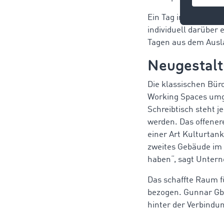
Ein Tag im Monat is
individuell darüber 
Tagen aus dem Ausla
Neugestalt
Die klassischen Bür
Working Spaces umge
Schreibtisch steht j
werden. Das offener
einer Art Kulturtan
zweites Gebäude im 
haben“, sagt Unter
Das schaffte Raum f
bezogen. Gunnar Gbu
hinter der Verbindu