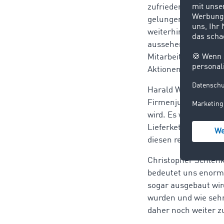
zufrieden mit der K
gelungene Video-Rec
weiterhin wichtig, 
aussehen kann. Es f
Mitarbeitenden noch
Aktionen realisieren
Harald Wirtz, Gesc
Firmenjubiläum ganz 
wird. Es wird gerade
Lieferketten sind. D
diesen renommierten
Christopher Schlenk
bedeutet uns enorm 
sogar ausgebaut wi
wurden und wie sehr
daher noch weiter 