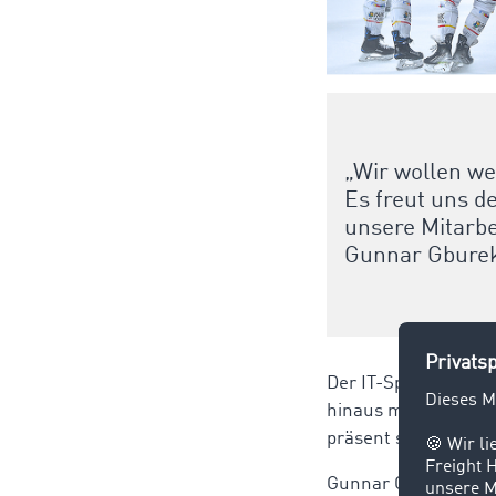
„Wir wollen we
Es freut uns 
unsere Mitarbe
Gunnar Gbure
Der IT-Spezialist wi
hinaus mit einem g
präsent sein.
Gunnar Gburek, Unt