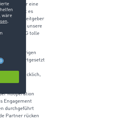
son haben wir eine
 Für uns ist es
raktiver Arbeitgeber
aisons auch unsere
 mit der DEG tolle
 zum 25-jährigen
nerschaft fortgesetzt
tionierende
ind sehr glücklich,
der Kooperation
das Engagement
en durchgeführt
de Partner rücken