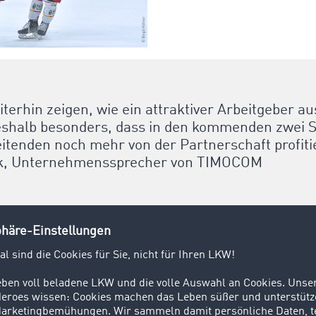
iterhin zeigen, wie ein attraktiver Arbeitgeber a
deshalb besonders, dass in den kommenden zwei 
itenden noch mehr von der Partnerschaft profiti
k, Unternehmenssprecher von TIMOCOM
rd weiter auf den Auswärtstrikots der Düsseldorfer vertreten
roßen Banden- und Logenpaket auch bei den Heimspielen
ernehmenssprecher und Head of Business Affairs von TIMOC