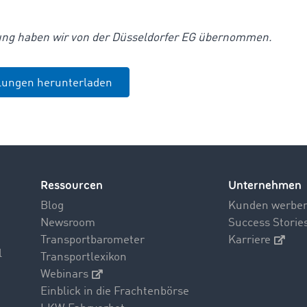
lung haben wir von der Düsseldorfer EG übernommen.
ilungen herunterladen
Ressourcen
Unternehmen
Blog
Kunden werbe
Newsroom
Success Storie
Transportbarometer
Karriere
l
Transportlexikon
Webinars
Einblick in die Frachtenbörse