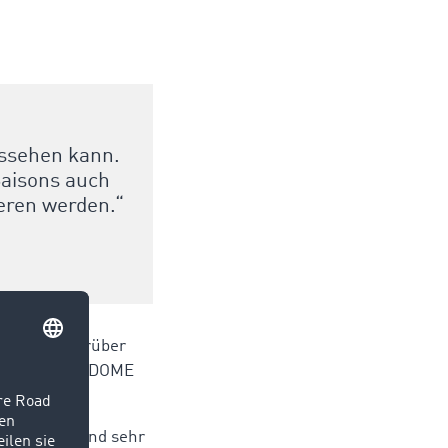
ussehen kann.
Saisons auch
eren werden.“
 sein und darüber
 im PSD BANK DOME
OM: „Wir sind sehr