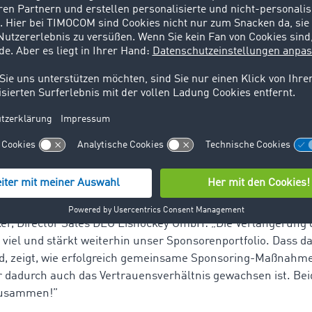
ooperation mit der Düsseldorfer EG. In der vergangenen Sai
ruiting Kampagne mit den DEG-Profis auf die Beine gestellt.
unsere Marke bekannter zu machen und zu zeigen, wie ein att
reut uns deshalb besonders, dass in den kommenden zwei S
 mehr von der Partnerschaft profitieren und wir gemeinsam
 werden.“
häftsführer DEG Eishockey GmbH: „Wir gratulieren TIMOCOM
herzlich und sind voller Freude, dass die erfolgreiche Part
 in diesen Zeiten deutlich, von welch großer Bedeutung funk
ie IT-Lösungen von TIMOCOM sind dabei unverzichtbar. Wir s
 Partner weiter an unserer Seite zu wissen.”
er, Director Sales DEG Eishockey GmbH: „Die Verlängerung 
viel und stärkt weiterhin unser Sponsorenportfolio. Dass 
rd, zeigt, wie erfolgreich gemeinsame Sponsoring-Maßnahm
 dadurch auch das Vertrauensverhältnis gewachsen ist. Bei
zusammen!”