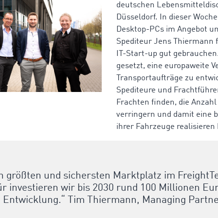
deutschen Lebensmitteldisc
Düsseldorf. In dieser Woche
Desktop-PCs im Angebot un
Spediteur Jens Thiermann f
IT-Start-up gut gebrauchen. 
gesetzt, eine europaweite V
Transportaufträge zu entwic
Spediteure und Frachtführer
Frachten finden, die Anzah
verringern und damit eine 
ihrer Fahrzeuge realisieren
n größten und sichersten Marktplatz im FreightT
 investieren wir bis 2030 rund 100 Millionen Euro
 Entwicklung.“ Tim Thiermann, Managing Part