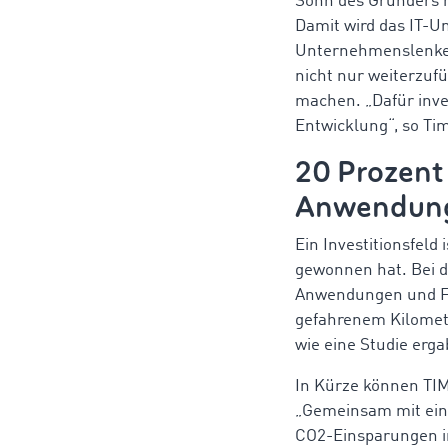
Sohn des Gründers 
Damit wird das IT-U
Unternehmenslenker
nicht nur weiterzuf
machen. „Dafür inves
Entwicklung“, so Ti
20 Prozent
Anwendun
Ein Investitionsfeld
gewonnen hat. Bei d
Anwendungen und Fr
gefahrenem Kilomet
wie eine Studie erga
In Kürze können TI
„Gemeinsam mit ein
CO2-Einsparungen in