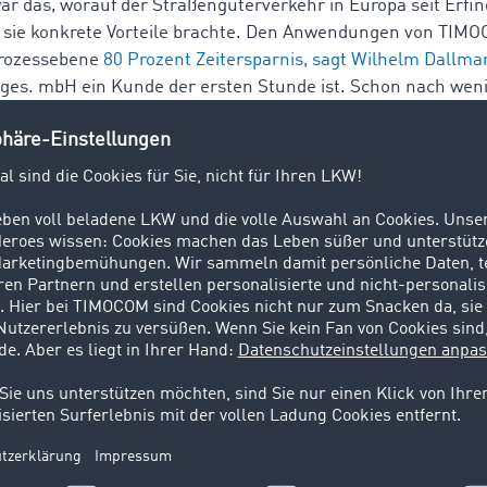
ar das, worauf der Straßengüterverkehr in Europa seit Erfi
l sie konkrete Vorteile brachte. Den Anwendungen von TIM
rozessebene
80 Prozent Zeitersparnis, sagt Wilhelm Dallm
ges. mbH ein Kunde der ersten Stunde ist. Schon nach wen
e Unternehmen TIMOCOM Standorte in Polen, Tschechien un
as besser betreuen zu können und überschritt die Marke 
ternehmen mehr als 50.000 Kunden mit über 147.000 Syste
n. Pro Jahr führen sie unglaubliche 1,5 Milliarden Fracht
hat längst nicht mehr nur die Geschäftsanbahnung im Blic
ung des kompletten Transportprozesses.