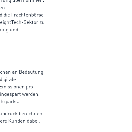
ührung übernommen.
uen
d die Frachtenbörse
reightTech-Sektor zu
chung und
ereichen an Bedeutung
digitale
Emissionen pro
ingespart werden,
uhrparks.
abdruck berechnen.
ere Kunden dabei,