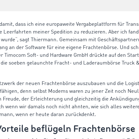
damit, dass ich eine europaweite Vergabeplattform für Tran
e Leerfahrten meiner Spedition zu reduzieren. Aber ich fand
wurde“, sagt Thiermann. Gemeinsam mit Geschäftspartnern
g an der Software für eine eigene Frachtenbörse. Und schli
er Timocom Soft- und Hardware GmbH drückte auf den Star
h die soeben gelaunchte Fracht- und Laderaumbörse Truck 
Netzwerk der neuen Frachtenbörse auszubauen und die Logist
befähigen, denn selbst Modems waren zu jener Zeit noch Neul
n Freude, der Erleichterung und gleichzeitig die Ankündigun
h wenn wir damals noch nicht ahnten, wie sich alles weiter
rmann, wenn er heute daran zurückdenkt.
orteile beflügeln Frachtenbörse