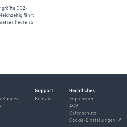
r größte CO2-
leichzeitig fährt
nsatzes heute so
Support
Rechtliches
n Kunden
Kontakt
Impressum
s
AGB
Datenschutz
Cookie-Einstellungen