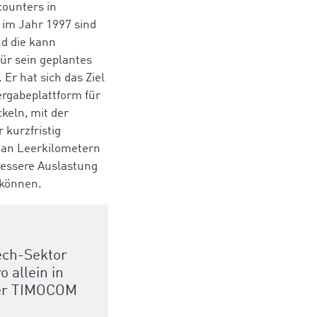
ounters in
 im Jahr 1997 sind
d die kann
ür sein geplantes
Er hat sich das Ziel
ergabeplattform für
keln, mit der
 kurzfristig
l an Leerkilometern
bessere Auslastung
 können.
ech-Sektor
 allein in
ner TIMOCOM