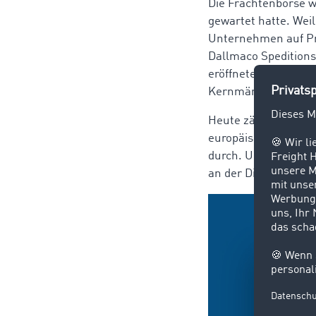
Die Frachtenbörse w
gewartet hatte. Wei
Unternehmen auf P
Dallmaco Speditions
eröffnete das jung
Kernmärkte Osteurop
Heute zählt das Un
europäischen Länder
durch. Und TIMOCOM 
an der Digitalisier