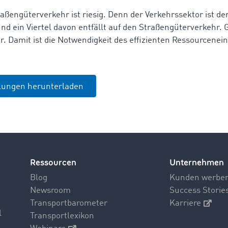
aßengüterverkehr ist riesig. Denn der Verkehrssektor ist de
nd ein Viertel davon entfällt auf den Straßengüterverkehr. G
r. Damit ist die Notwendigkeit des effizienten Ressourcenei
ilungen herunterladen
Ressourcen
Unternehmen
Blog
Kunden werbe
Newsroom
Success Storie
Transportbarometer
Karriere
l
Transportlexikon