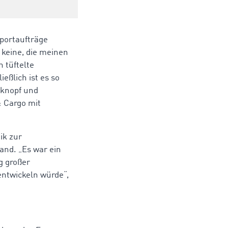
sportaufträge
 keine, die meinen
 tüftelte
eßlich ist es so
tknopf und
& Cargo mit
ik zur
and. „Es war ein
g großer
entwickeln würde“,