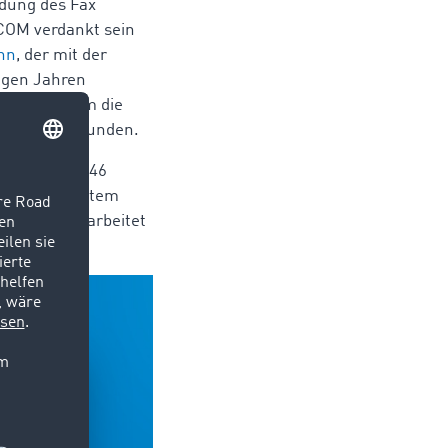
ndung des Fax
OCOM verdankt sein
ann
, der mit der
igen Jahren
d Ungarn, um die
von 10.000 Kunden.
mnutzern in 46
suchen im System
k, sondern arbeitet