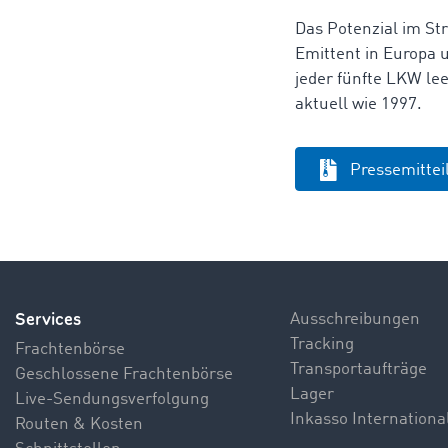
Das Potenzial im Str
Emittent in Europa u
jeder fünfte LKW lee
aktuell wie 1997.
Pressemitte
Services
Ausschreibungen
Tracking
Frachtenbörse
Transportaufträge
Geschlossene Frachtenbörse
Lager
Live-Sendungsverfolgung
Inkasso Internationa
Routen & Kosten