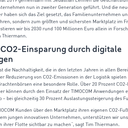
hat 2019 gemeinsam mit Sebastian Lehnen die Geschäftsf
nternehmen nun in zweiter Generation geführt. Und die ne
 haben sich das Ziel gesetzt, das Familienunternehmen un
ühren, sondern zum größten und sichersten Marktplatz im F
tieren wir bis 2030 rund 100 Millionen Euro allein in Fors
m Thiermann.
 CO2-Einsparung durch digitale
gen
 ist die Nachhaltigkeit, die in den letzten Jahren in allen B
er Reduzierung von CO2-Emissionen in der Logistik spielen 
achtenbörsen eine besondere Rolle. Über 20 Prozent CO2-
er können durch den Einsatz der TIMOCOM Anwendungen e
b – bei gleichzeitig 30 Prozent Auslastungssteigerung des F
MOCOM Kunden über den Marktplatz ihren eigenen CO2-Fuß
em jungen innovativen Unternehmen, unterstützen wir uns
 ihrer Flotte sichtbar zu machen“, sagt Tim Thiermann.