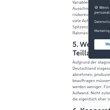
Variablen. Voraussic
Ausschreibungen bew
risikoreiche Angebo
viele Auftraggeber 
Spitzenzeiten um Os
Rahmenverträgen, die
5. Weniger
Teilladung
Aufgrund der stagni
Deutschland insgesa
abnehmen, produzi
beauftragen müssen.
werden weniger. Für 
Aufwand. Nicht zule
die eigentlich eher 