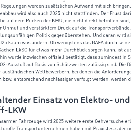
Regelungen werden zusätzlichen Aufwand mit sich bringen.
eabbau wird also auch 2025 nicht stattfinden. Der Frust dar
tie auf dem Rücken der KMU, die nicht direkt betroffen sind,
r Unmut und verstärktem Druck auf die Transportverbände.
lungsunfähigen Politik gegenüberstehen. Und daran wird si
025 kaum was ändern. Ob wenigstens das BAFA durch seine
achen LkSG für etwas mehr Durchblick sorgen kann, ist au
n wurde inzwischen offiziell bestätigt, dass zumindest in
2-Ausstoß auf Basis von Schätzwerten zulässig sind. Die D
 ausländischen Wettbewerbern, bei denen die Anforderunge
w. entsprechend nachlässiger verfolgt werden, werden def
ltender Einsatz von Elektro- und
ff-LKW
nsarmer Fahrzeuge wird 2025 weitere erste Gehversuche erl
d große Transportunternehmen haben mit Praxistests der 