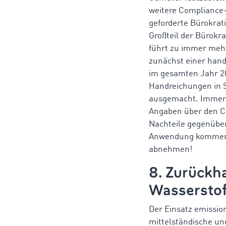
weitere Compliance-
geforderte Bürokrati
Großteil der Bürokra
führt zu immer meh
zunächst einer hand
im gesamten Jahr 2
Handreichungen in S
ausgemacht. Immerhi
Angaben über den CO
Nachteile gegenüber
Anwendung kommen bz
abnehmen!
8. Zurückha
Wassersto
Der Einsatz emissio
mittelständische un