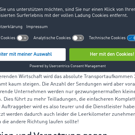
htlich werden sich einige auch grundsätzlich seltener auf lan
erben und über Marktplätze eher kurzfristige, lukrative u
te suchen. Denn der Mangel an Transportkapazitäten führt da
der einzige Weg ist, an Frachtführer zu kommen, insbesonder
tern oder Weihnachten. Natürlich zu anderen Konditionen a
 teilweise mehr als ein Jahr gültig sind.
 Komplettladungen – mehr
sverkehre
erenden Wirtschaft wird das absolute Transportaufkommen 
mt kaum steigen. Die Anzahl der Sendungen wird aber vorau
erende Unternehmen werden nur gezwungenermaßen klein
 Dies führt zu mehr Teilladungen, die einfacheren Komplet
Auftraggeber wird es also teurer und die Dienstleister hab
tzt werden dadurch auch leider die Leerkilometer zunehmen
in die andere Richtung laufen sollte!