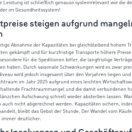
re Leistung ist schließlich genauso systemrelevant wie die de
oder im Gesundheitssystem!
rtpreise steigen aufgrund mange
n
tetige Abnahme der Kapazitäten bei gleichbleibend hohem
äten gekämpft und für kurzfristige Transporte höhere Preis
esondere für die Speditionen bitter, die langfristige Verträg
en haben. Durch saisonale Schwankungen wird es zwar prei
iveau wird jedoch insgesamt über den Vorjahren liegen und
chtraum im Jahr 2025 aufgrund eines leichten Wirtschafts
anhaltende Frachtraummangel und die damit verbundenen ho
flänzchen Aufschwung schnell wieder absterben lassen. Ware
 auch nicht abgerechnet werden. Kapazitäten sichern, ind
ehandelt, bleibt das Gebot der Stunde. Der Wandel vom Käuf
 immer deutlicher.