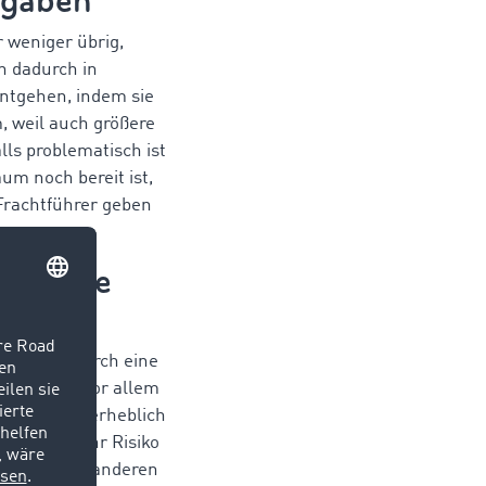
fgaben
 weniger übrig,
n dadurch in
entgehen, indem sie
 weil auch größere
ls problematisch ist
um noch bereit ist,
Frachtführer geben
fristige
e Tendenz durch eine
der Welt, vor allem
e wird dies erheblich
rden sie ihr Risiko
floater oder anderen