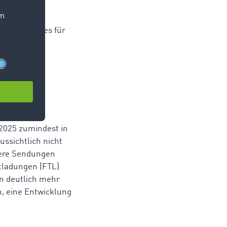
gfristige
nd weniger
zu, dass dies für
e in den
ls bei
2025 zumindest in
ssichtlich nicht
ere Sendungen
tladungen (FTL)
en deutlich mehr
, eine Entwicklung