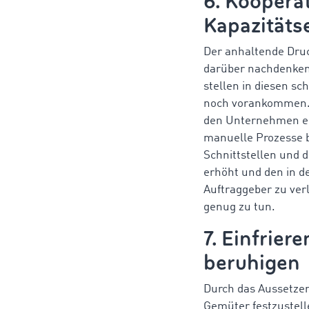
6. Koopera
Kapazitäts
Der anhaltende Dru
darüber nachdenken,
stellen in diesen sc
noch vorankommen. H
den Unternehmen er
manuelle Prozesse 
Schnittstellen und 
erhöht und den in d
Auftraggeber zu verl
genug zu tun.
7. Einfrier
beruhigen
Durch das Aussetzen
Gemüter festzustell