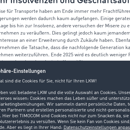
hr Insolvenzen und Geschäftsau
eise für Transporte haben am Ende immer mehr Frachtführer
gerungen werden dadurch kaum aufgefangen. Einige gerate
lage bis hin zur Insolvenz, andere versuchen der Misere zu 
rnehmen zu veräußern. Dies gelingt jedoch kaum jemandem,
teresse an einer Erweiterung durch Zukäufe haben. Ebenfal
ernehmen die Tatsache, dass die nachfolgende Generation ka
hmen weiterzuführen. Ende 2025 wird es deutlich weniger 
tsprechend auch reduzierte Kapazitäten.
de Energiekosten erschweren lang
etriebskosten sind 2024 deutlich gestiegen. 2025 wird dies
on Krisen und das voraussichtliche Anhalten der Kriege in 
 Dieselpreisen, weiter anhalten. Frachtführer und Spediteur
 schon geringen Gewinnmargen weiter schmälern. Deshalb we
Verträgen senken wollen, entweder durch verschärfte Diesel