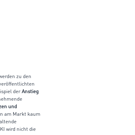
werden zu den
eröffentlichten
ispiel der
Anstieg
unehmende
zen und
en am Markt kaum
altende
I wird nicht die