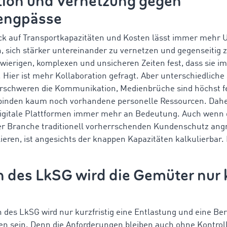
tion und Vernetzung gegen
engpässe
ck auf Transportkapazitäten und Kosten lässt immer mehr
 sich stärker untereinander zu vernetzen und gegenseitig zu
hwierigen, komplexen und unsicheren Zeiten fest, dass sie 
ier ist mehr Kollaboration gefragt. Aber unterschiedlich
schweren die Kommunikation, Medienbrüche sind höchst fe
binden kaum noch vorhandene personelle Ressourcen. Dah
digitale Plattformen immer mehr an Bedeutung. Auch wenn 
er Branche traditionell vorherrschenden Kundenschutz angrei
ieren, ist angesichts der knappen Kapazitäten kalkulierbar.
en des LkSG wird die Gemüter nur 
 des LkSG wird nur kurzfristig eine Entlastung und eine Be
en sein. Denn die Anforderungen bleiben auch ohne Kontro