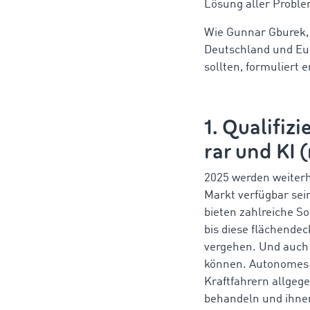
Lösung aller Proble
Wie Gunnar Gburek, 
Deutschland und Eu
sollten, formuliert 
1. Qualifiz
rar und KI 
2025 werden weiterh
Markt verfügbar sein
bieten zahlreiche S
bis diese flächende
vergehen. Und auch 
können. Autonomes F
Kraftfahrern allgege
behandeln und ihnen