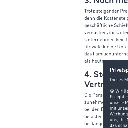
3. Noch me
Trotz steigender Pr
denn die Kostenstei
geschäftliche Schief
versuchen, ihr Unte
Unternehmen kein In
für viele kleine Unt
das Familienunterne
als heute und demen
4. Steigen
Verträge
Die Personal-, und B
zunehmende Anzahl v
bei den Energie- und
belasten und die eh
bei längerfristigen 