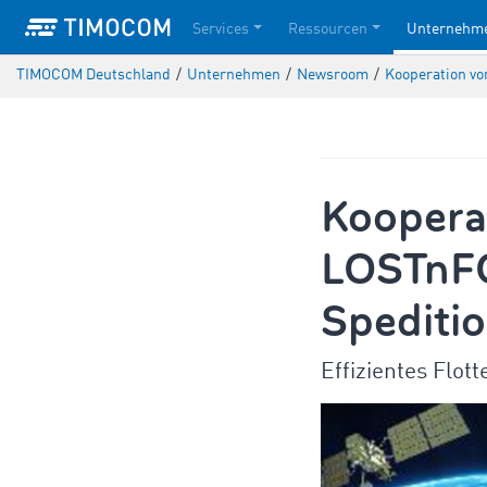
Services
Ressourcen
Unternehm
TIMOCOM Deutschland
/
Unternehmen
/
Newsroom
/
Kooperation vo
Koopera
LOSTnFO
Speditio
Effizientes Flo