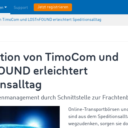
Jetzt registrieren
en
Support
n TimoCom und LOSTnFOUND erleichtert Speditionsalltag
tion von TimoCom und
UND erleichtert
nsalltag
ttenmanagement durch Schnittstelle zur Frachten
Online-Transportbörsen un
sind aus dem Speditionsall
wegzudenken, sorgen sie do