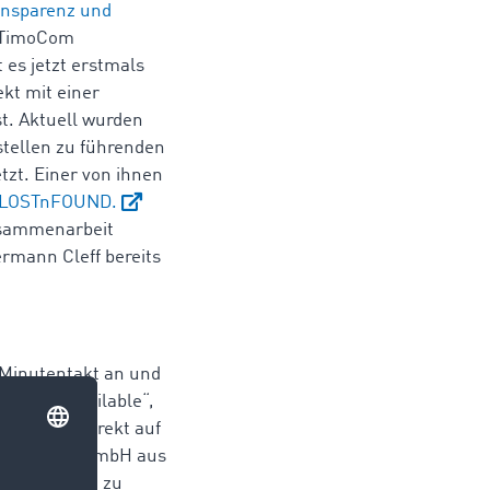
ransparenz und
 TimoCom
 es jetzt erstmals
ekt mit einer
t. Aktuell wurden
tstellen zu führenden
zt. Einer von ihnen
t LOSTnFOUND.
usammenarbeit
ermann Cleff bereits
 Minutentakt an und
ily not available“,
cher um – direkt auf
f Spedition GmbH aus
tage perfekt zu