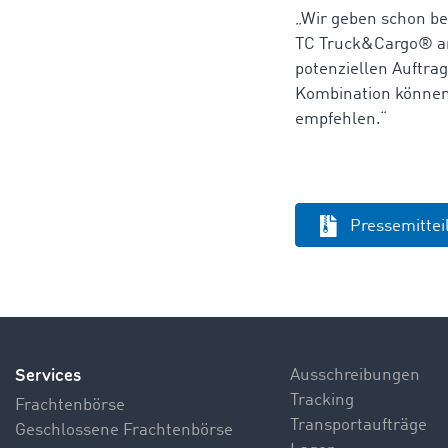
„Wir geben schon be
TC Truck&Cargo® an,
potenziellen Auftr
Kombination können 
empfehlen.“
Pressemitte
Services
Ausschreibungen
Tracking
Frachtenbörse
Transportaufträge
Geschlossene Frachtenbörse