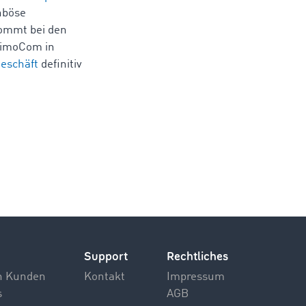
nböse
kommt bei den
TimoCom in
geschäft
definitiv
Support
Rechtliches
n Kunden
Kontakt
Impressum
s
AGB