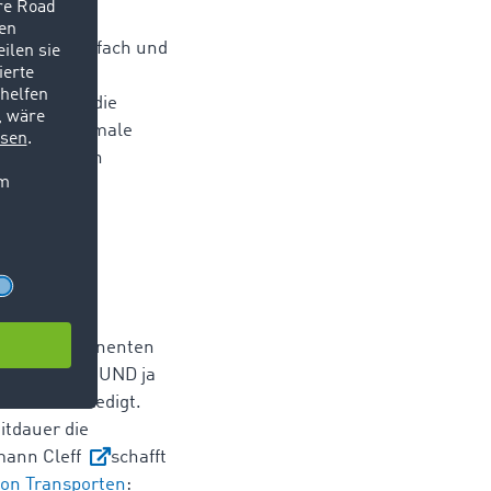
raum- und
portern einfach und
it den
D hat uns die
Kunden maximale
h wie möglich
pedition.
systeme hat
„Unsere Disponenten
eter LOSTnFOUND ja
r Klicks erledigt.
itdauer die
mann Cleff
schafft
von Transporten
: