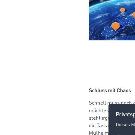
Schluss mit Chaos
Schnell muss noch e
möchte wissen, wo si
steht irgendwo im T
die Tastatur. Ein p
Mülheim an der Ruhr