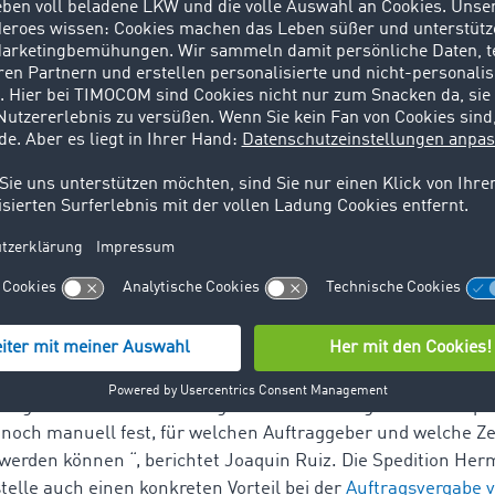
utzt das Unternehmen bereits seit über 12 Jahren die Lade
ruck&Cargo®, um den Fuhrpark aus über 50 Lkws und Trans
n. Und auch beim Thema Flottenmanagement ist man hier m
von LOSTnFOUND auf dem neuesten Stand. „Bei LOSTnFOUN
d die einfache Bedienung überzeugt. Wir möchten unseren 
 Verbleib ihrer Ware bieten und uns selbst so wirtschaftlic
oaquin Ruiz, Handlungsbevollmächtigter der Hermann Cleff S
Transparenz
der ersten Stunde und Nutzer der LOSTnFOUND Telematik
eue TC eMap® bereits vor dem offiziellen Start getestet. 
einfach nur bei TimoCom anmelden, da unser Telematikanbi
ngeschlossen ist. Die Eingabe von Fahrzeugen ist in ein paa
noch manuell fest, für welchen Auftraggeber und welche Ze
werden können “, berichtet Joaquin Ruiz. Die Spedition Her
stelle auch einen konkreten Vorteil bei der
Auftragsvergabe 