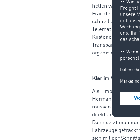
helfen wissen. So n
Frachtenbörse TC T
schnell auszulaste
Telematiksystemen 
Kosteneffizienz un
Transparenz über den
organisieren“, so J
Klar im Vorteil mit 
Als TimoCom Kunde 
Hermann Cleff das n
müssen sich jetzt 
direkt an TC eMap® a
Dann setzt man nur 
Fahrzeuge getrackt 
sich mit der Schnitt