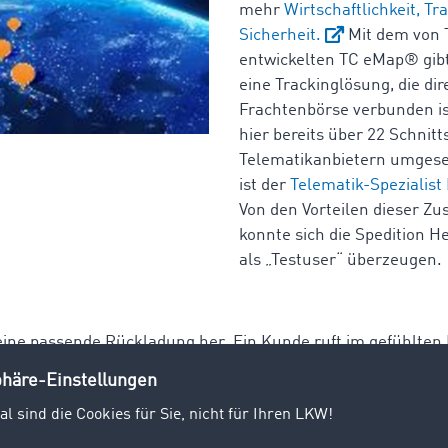
mehr
Wirtschaftlichkeit, T
Sicherheit.
Mit dem von
entwickelten TC eMap® gibt
eine Trackinglösung, die dir
Frachtenbörse verbunden is
hier bereits über 22 Schnit
Telematikanbietern umgeset
ist der
Telematik-Spezialis
Von den Vorteilen dieser Z
konnte sich die Spedition H
als „Testuser“ überzeugen.
ine passende Rückladung her. Ein Kunde ruft im gefühlten
ch seine Ware gerade befindet. Der Fahrer ist aber „temporar
unnel und hat kein Netz. Dann kippt auch noch der Kaffeebe
erfektes Chaos, das auch den Disponenten der Hermann Clef
 bekannt war. Mit dem Unterschied, dass sich diese heutzu