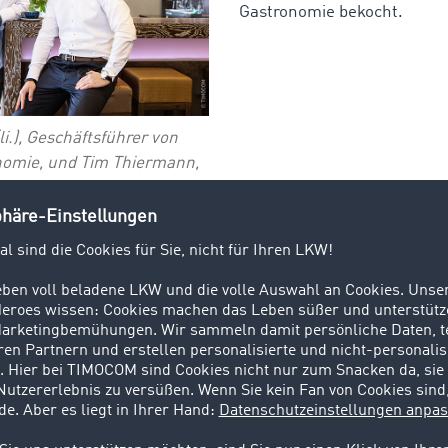
Gastronomie bekocht.
i.), Geschäftsführer von
omie, und Tim Thiermann,
tner von TIMOCOM, im
mmer in Erkrath-Hochdahl.
rei zur redaktionellen
erwendung
erer Abteilung Catering in die gastronomischen Räumlichkei
r Ingo Hopmann. „Dort betreiben wir ein Frühstücksbuffet, 
für die Mitarbeitenden der dort ansässigen Unternehmen un
ionale Unternehmen zu, die keine eigene Kantine haben.” Die
en Cateringservice für private Anlässe wie Familienfeiern 
ering. Da letzteres zuletzt stark gewachsen ist, suchte ma