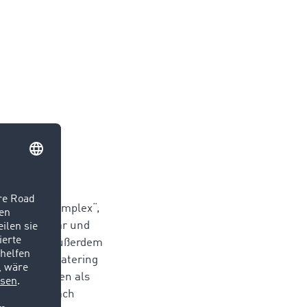
ten des TiComplex“,
eine Kaffeebar und
d bereiten außerdem
 Abteilung Catering
und Hochzeiten als
n ohnehin nach