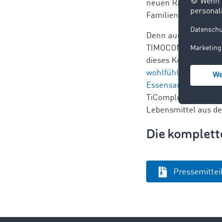
neuen Räumlichkeite
Familienbetriebe.
Denn auch für den I
TIMOCOM schrittweis
dieses Konzepts, das
wohlfühlen“, sagt G
Essensangebot
, da
TiComplex, der Timo
Lebensmittel aus de
Die komplett
Pressemitte