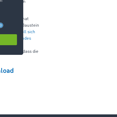
ür die beiden
er Pandemie hat
in weiterer Baustein
o kommt, soll sich
altiges gesundes
llegen des
g war ihm, dass die
load