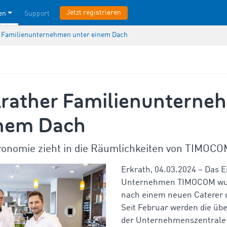
Jetzt registrieren
en
Support
r Familienunternehmen unter einem Dach
krather Familienunterne
inem Dach
nomie zieht in die Räumlichkeiten von TIMOCO
Erkrath, 04.03.2024 – Das E
Unternehmen TIMOCOM wur
nach einem neuen Caterer di
Seit Februar werden die übe
der Unternehmenszentral