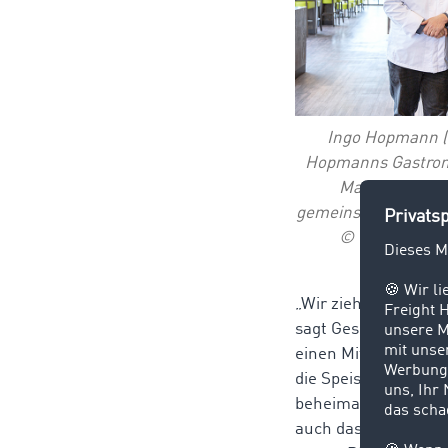
Ingo Hopmann (l
Hopmanns Gastron
Managing Par
gemeinsamen EssZi
©
TIMOCOM / f
V
„Wir ziehen mit uns
sagt Geschäftsführe
einen Mittagstisch 
die Speisen für reg
beheimatet sowohl d
auch das Firmen-Cat