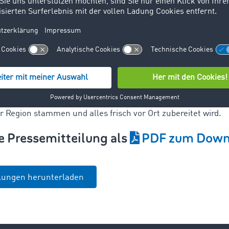
n. Der Umzug zu TIMOCOM ist daher ein großer Glücksfall f
T-Spezialisten kommt der neue Caterer wie gerufen. Seit d
e ein New Work Konzept eingeführt. Der neue Caterer ist e
 auf flexibles Arbeiten und hybride Büros setzt.
„Wer ins Bür
eschäftsführer Tim Thiermann. „Und dazu gehört ein reichh
s nicht nur den TIMOCOM Mitarbeitern, sondern auch den Ko
trans und des Kreisgesundheitszentrums offensteht.“ Wichti
r Region stammen und alles frisch vor Ort zubereitet wird.
e Pressemitteilung als
PDF zum Down
ilungen herunterladen