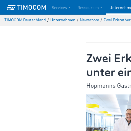
Services
Ressourcen
Unternehm
TIMOCOM Deutschland
/
Unternehmen
/
Newsroom
/
Zwei Erkrathe
Zwei Er
unter e
Hopmanns Gastro