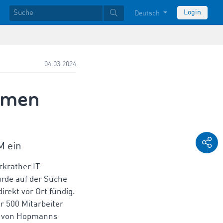
Login
Deutsch
04.03.2024
hmen
M ein
rkrather IT-
de auf der Suche
rekt vor Ort fündig.
r 500 Mitarbeiter
e von Hopmanns