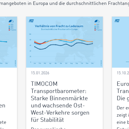
angeboten in Europa und die durchschnittlichen Frachtan
15.01.2026
15.10.
TIMOCOM
Euro
:
Transportbarometer:
Tran
Starke Binnenmärkte
Die 
en
und wachsende Ost-
Der e
West-Verkehre sorgen
zeigt
für Stabilität
ete
eine