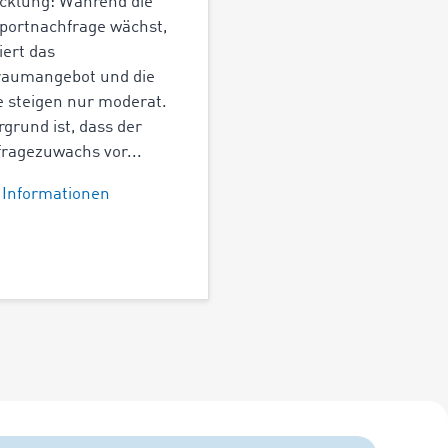
cklung: Während die
portnachfrage wächst,
iert das
raumangebot und die
e steigen nur moderat.
rgrund ist, dass der
ragezuwachs vor...
 Informationen