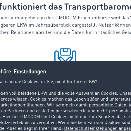
funktioniert das Transportbarom
Laderaumangebote in der TIMOCOM Frachtenbörse wird das V
gbaren LKW im Jahresüberblick dargestellt. Nutzer können 
chen Relationen abrufen und die Daten für ihr tägliches Ges
Ressourcen schonen
Die Daten des
Transportbarometers
ermöglichen eine bessere
Planung der Ressourcen und
helfen beispielsweise, leere