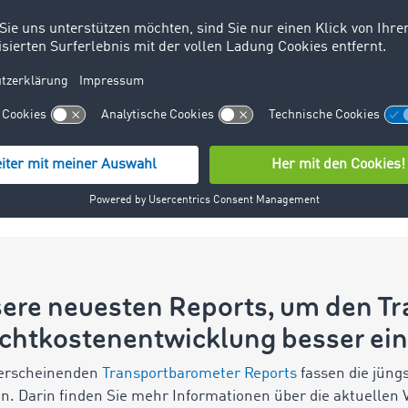
Rückfahrten zu vermeiden.
Denn ein hohes Frachtangebot
verspricht potenziell eine
bezahlte Rückfahrt aus der
Zielregion oder einen
anschließenden
Transportauftrag.
sere neuesten Reports, um den T
achtkostenentwicklung besser ei
 erscheinenden
Transportbarometer Reports
fassen die jün
 Darin finden Sie mehr Informationen über die aktuellen 