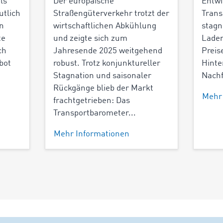
ls
Der europäische
Entwi
utlich
Straßengüterverkehr trotzt der
Trans
en
wirtschaftlichen Abkühlung
stagn
te
und zeigte sich zum
Lade
ch
Jahresende 2025 weitgehend
Preis
bot
robust. Trotz konjunktureller
Hinte
Stagnation und saisonaler
Nachf
Rückgänge blieb der Markt
Mehr
frachtgetrieben: Das
Transportbarometer...
Mehr Informationen