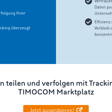
Vertrauen
Daten pos
rfolgung Ihrer
Unterne
Effizienz
acking überzeugt
Verbleib
konzentr
 teilen und verfolgen mit Tracki
TIMOCOM Marktplatz
Jetzt ausprobieren!