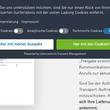
Teilen Si
Damit Ihr Auftra
müssen Sie ihm 
der Anwendung e
„Freigabe erstel
Kommunikationsa
Anrufe zur aktue
Sind Sie der Auft
Transport-Auftra
mitzuschicken. M
sich Ihre Liefer
ankommt.