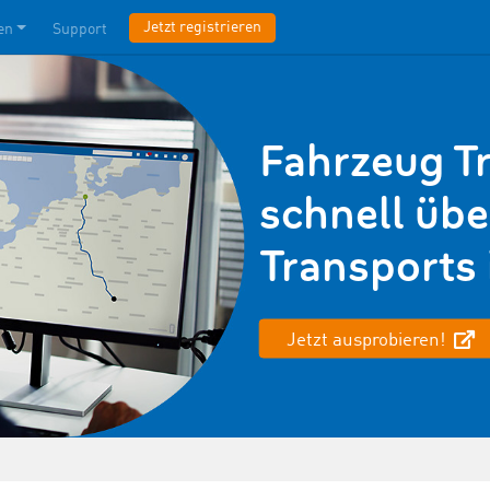
Jetzt registrieren
en
Support
Fahrzeug T
schnell übe
Transports 
Jetzt ausprobieren!