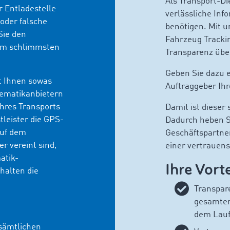
Als Transport-Di
r Entladestelle
verlässliche Inf
 oder falsche
benötigen. Mit u
Sie den
Fahrzeug Tracki
 im schlimmsten
Transparenz übe
Geben Sie dazu 
t Ihnen sowas
Auftraggeber Ihr
ematikanbietern
Ihres Transports
Damit ist dieser 
tleister die GPS-
Dadurch heben Si
auf dem
Geschäftspartner
 vereint sind,
einer vertrauens
atik-
Ihre Vorte
halten die
Transpar
gesamten 
dem Lau
 sämtlichen