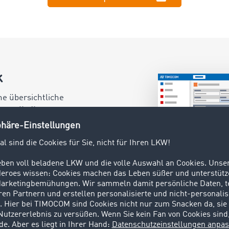
k
ne übersichtliche
gen alle Ihre
gängigen
t sind.
PS-Daten
befinden. Sie
rse direkt
inden. Damit ist
 das Fahrzeug
ietet.