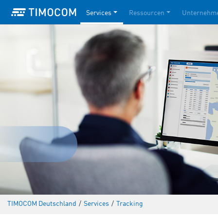
Services
Ressourcen
Unternehm
TIMOCOM Deutschland
/
Services
/
Tracking