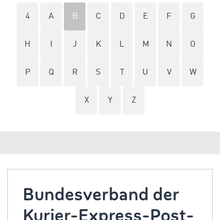
4
A
B
C
D
E
F
G
H
I
J
K
L
M
N
O
P
Q
R
S
T
U
V
W
X
Y
Z
Bundesverband der
Kurier-Express-Post-