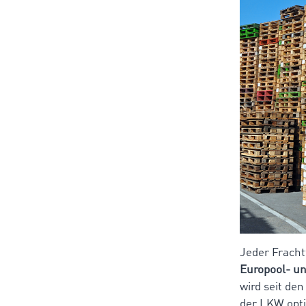
Jeder Fracht
Europool- un
wird seit de
der LKW opti