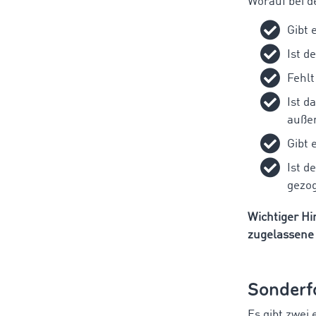
Worauf bei d
Gibt 
Ist d
Fehlt
Ist d
außen
Gibt 
Ist d
gezo
Wichtiger Hi
zugelassene 
Sonderf
Es gibt zwei 