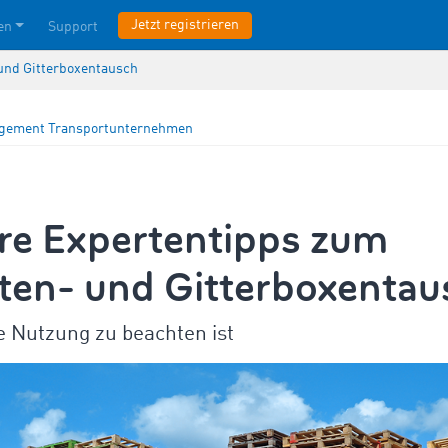
Jetzt registrieren
en
Support
und Gitterboxentausch
agement
Transportunternehmen
re Expertentipps zum
tten- und Gitterboxentau
e Nutzung zu beachten ist