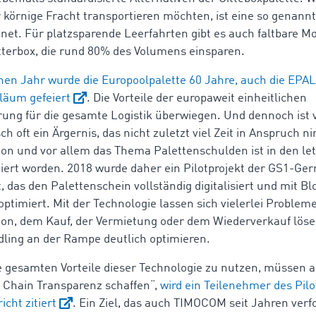
r körnige Fracht transportieren möchten, ist eine so genannt
gnet. Für platzsparende Leerfahrten gibt es auch faltbare Mo
terbox, die rund 80% des Volumens einsparen.
en Jahr wurde die Europoolpalette 60 Jahre, auch die EPAL 
iläum gefeiert
. Die Vorteile der europaweit einheitlichen
rung für die gesamte Logistik überwiegen. Und dennoch ist 
h oft ein Ärgernis, das nicht zuletzt viel Zeit in Anspruch n
n und vor allem das Thema Palettenschulden ist in den le
tiert worden. 2018 wurde daher ein Pilotprojekt der GS1-Ge
, das den Palettenschein vollständig digitalisiert und mit Bl
ptimiert. Mit der Technologie lassen sich vielerlei Probleme
on, dem Kauf, der Vermietung oder dem Wiederverkauf löse
ling an der Rampe deutlich optimieren.
 gesamten Vorteile dieser Technologie zu nutzen, müssen a
y Chain Transparenz schaffen“,
wird ein Teilenehmer des Pilo
cht zitiert
. Ein Ziel, das auch TIMOCOM seit Jahren verf