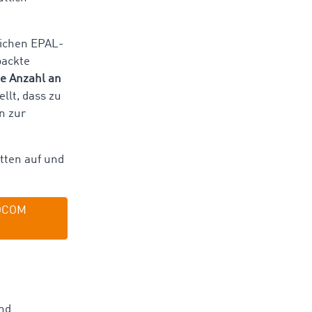
lichen EPAL-
packte
he Anzahl an
llt, dass zu
n zur
tten auf und
MOCOM
nd