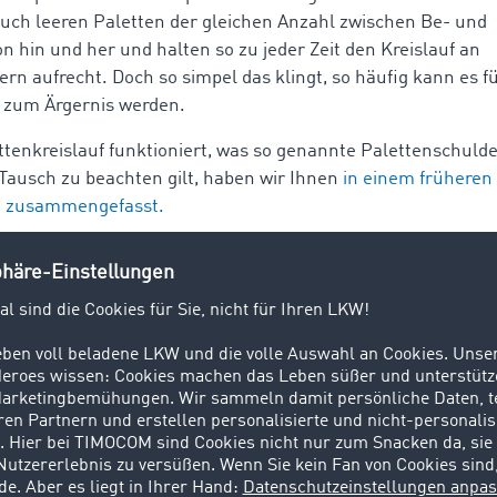
auch leeren Paletten der gleichen Anzahl zwischen Be- und
on hin und her und halten so zu jeder Zeit den Kreislauf an
rn aufrecht. Doch so simpel das klingt, so häufig kann es f
 zum Ärgernis werden.
ttenkreislauf funktioniert, was so genannte Palettenschuld
Tausch zu beachten gilt, haben wir Ihnen
in einem früheren
ch zusammengefasst.
xpalette - der sichere Transportpartner
palette (GP), auch Gibo genannt, ist ähnlich wie die Europale
tel in der Logistik. Im Gegensatz zur hölzerner „Schwester“
 um eine massive Stahlkonstruktion, die vor allem beim Tran
oder besonders schützenswerter Fracht zum Einsatz kommt. 
n der EPAL genormt, wiegt 70Kg, hat bei einem Volumen von
n 1000-1500Kg und folgende Abmessungen: