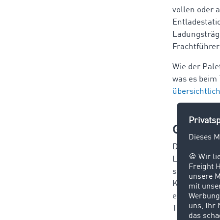
vollen oder 
Entladestati
Ladungsträge
Frachtführer
Wie der Pale
was es beim 
übersichtli
Gitterbo
Die Gitterbox
Ladehilfsmit
sich hierbei
Kleinteilen 
ebenfalls vo
Traglast vo