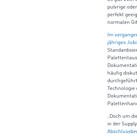
pulvrige ode
perfekt geei
normalen Git
Im vergangen
jähriges Jub
Standardisie
Palettentausc
Dokumentatio
häufig disku
durchgeführt
Technologie o
Dokumentati
Palettenhand
„Doch um die
in der Suppl
Abschlussberi