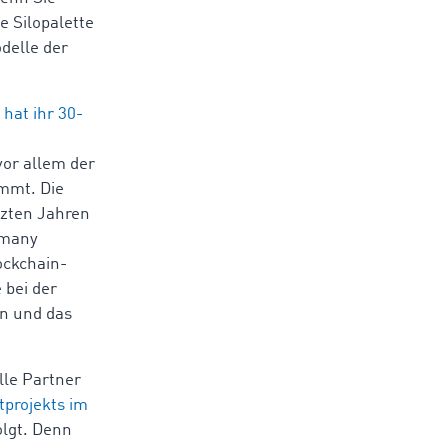
e Silopalette
delle der
hat ihr 30-
vor allem der
immt. Die
tzten Jahren
rmany
ockchain-
 bei der
n und das
lle Partner
tprojekts im
olgt. Denn