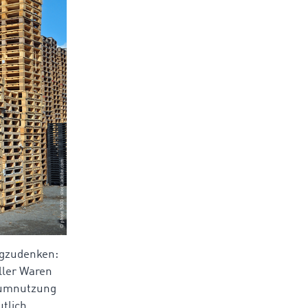
wegzudenken:
ller Waren
Raumnutzung
utlich