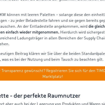
KW können mit leeren Paletten – solange diese den einheit
lgen - zu jeder Beladestelle fahren und sie gegen bereits ge
tauschen. An der Entladestelle angekommen, wird
die gleic
tten einfach wieder mitgenommen.
Hierdurch wird sichergeste
usreichend Ladungsträger in allen Bereichen der Supply Chai
tehen.
eutigen Beitrag klären wir Sie über die beiden Standardpale
, was es bei der Nutzung und beim Tausch zu beachten gilt.
 Transparenz gewünscht? Registrieren Sie sich für den TI
Marktplatz!
tte - der perfekte Raumnutzer
rt aber auch bei der Lagerung von Produkten und Waren si