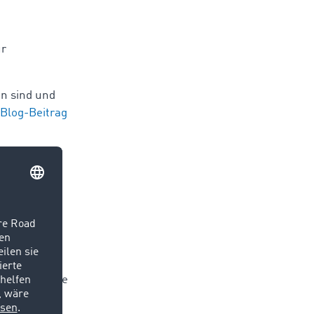
ür
en sind und
 Blog-Beitrag
tte ein
 handelt es
sport von
Sie ist
 0,75 m3 eine