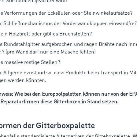
en Stichproben geachtet wird:
es Verformungen der Ecksäulen oder Steinwinkelaufsätze?
er Schließmechanismus der Vorderwandklappen einwandfrei
 ein Holzbrett oder gibt es Bruchstellen?
as Rundstahlgitter aufgebrochen und ragen Drähte nach inn
? (pro Wand darf nur eine Masche fehlen)
es massive rostige Stellen?
er Allgemeinzustand so, dass Produkte beim Transport in Mit
gen werden könnten.
nweis: Wie bei den Europoolpaletten können nur von der EP
Reparaturfirmen diese Gitterboxen in Stand setzen.
ormen der Gitterboxpalette
ebenfalls standardisierte Alternativen der Gitteboxpalette. 