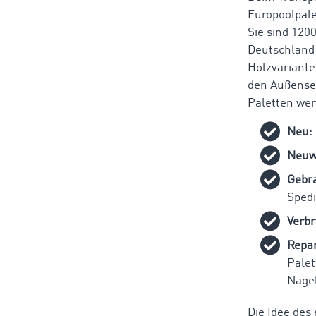
Europoolpale
Sie sind
1200
Deutschland 
Holzvariante
den Außensei
Paletten werd
Neu
:
Neuw
Gebra
Spedi
Verbr
Repar
Palet
Nagel
Die Idee des