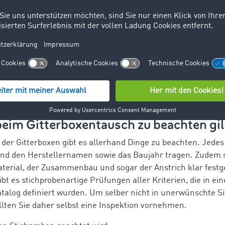
n: b:835mm x l:1240mm x h:970mm
n: b:800mm x l:1200mm x h:800mm
oxpalette hat an der Vorderseite zwei Wandklappen, welche 
ereinfachen. Auch Gitterboxpaletten können im Rahmen de
ch getauscht werden, aufgrund der komplexeren Struktur gi
unkte, die Frachtführer überprüfen sollten.
eim Gitterboxentausch zu beachten gil
der Gitterboxen gibt es allerhand Dinge zu beachten. Jedes
d den Herstellernamen sowie das Baujahr tragen. Zudem s
terial, der Zusammenbau und sogar der Anstrich klar festge
bt es stichprobenartige Prüfungen aller Kriterien, die in ei
atalog definiert wurden. Um selber nicht in unerwünschte S
llten Sie daher selbst eine Inspektion vornehmen.