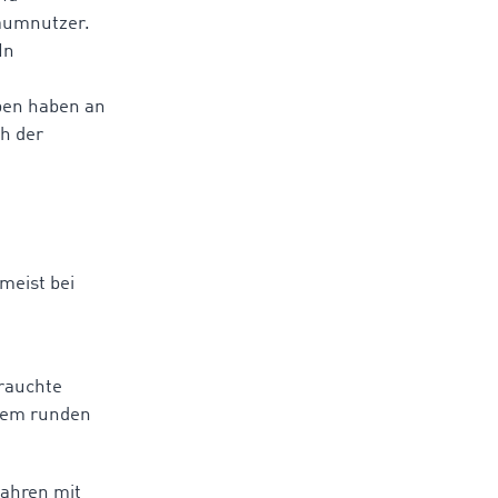
Raumnutzer.
In
ypen haben an
h der
meist bei
rauchte
inem runden
fahren mit