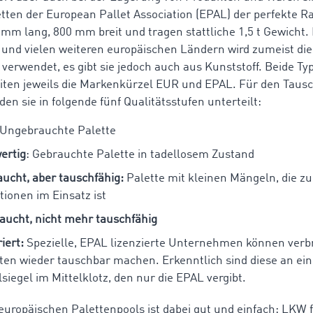
tten der European Pallet Association (EPAL) der perfekte 
mm lang, 800 mm breit und tragen stattliche 1,5 t Gewicht. 
und vielen weiteren europäischen Ländern wird zumeist die
 verwendet, es gibt sie jedoch auch aus Kunststoff. Beide T
ten jeweils die Markenkürzel EUR und EPAL. Für den Tausc
en sie in folgende fünf Qualitätsstufen unterteilt:
 Ungebrauchte Palette
ertig
: Gebrauchte Palette in tadellosem Zustand
ucht, aber tauschfähig:
Palette mit kleinen Mängeln, die zu
tionen im Einsatz ist
aucht, nicht mehr tauschfähig
iert:
Spezielle, EPAL lizenzierte Unternehmen können verb
ten wieder tauschbar machen. Erkenntlich sind diese an e
siegel im Mittelklotz, den nur die EPAL vergibt.
 europäischen Palettenpools ist dabei gut und einfach: LKW 