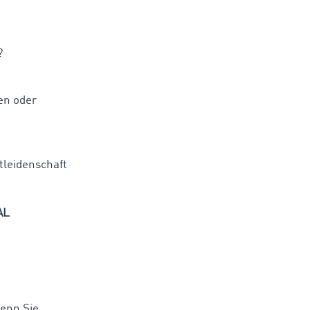
?
en oder
tleidenschaft
AL
Wenn Sie