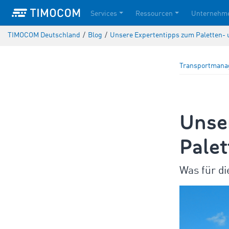
Services
Ressourcen
Unternehm
TIMOCOM Deutschland
/
Blog
/
Unsere Expertentipps zum Paletten- 
Transportman
Unse
Pale
Was für di