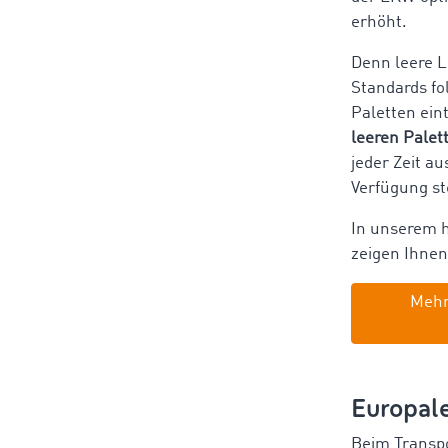
erhöht.
Denn leere L
Standards fo
Paletten ein
leeren Pale
jeder Zeit a
Verfügung s
In unserem h
zeigen Ihnen
Mehr
Europale
Beim Transpo