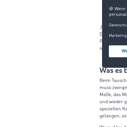
Auße
Inne
Jede Gitterb
Entladung v
Palettentaus
mehr Ansatzp
Was es b
Beim Tausch 
muss zwingen
Maße, das Ma
und wieder gi
speziellen K
gelangen, so