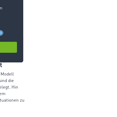
die Be- und
s EPAL
bt es jedoch
t
 Modell
ind die
legt. Hin
nem
ituationen zu