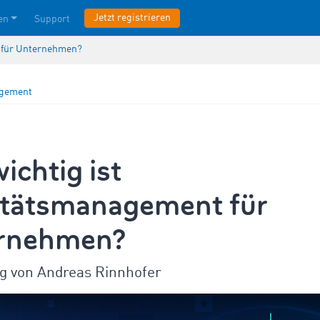
Jetzt registrieren
en
Support
t für Unternehmen?
agement
ichtig ist
itätsmanagement für
rnehmen?
ag von Andreas Rinnhofer