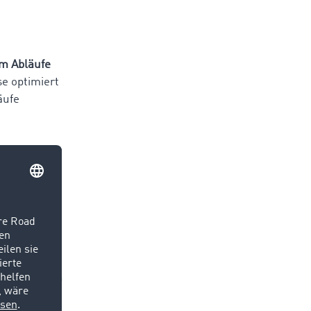
m Abläufe
se optimiert
äufe
en an die
 Meist
ht die
Auch zu
te
 die dann an
benfalls