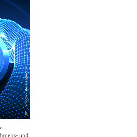
he
ehmens- und