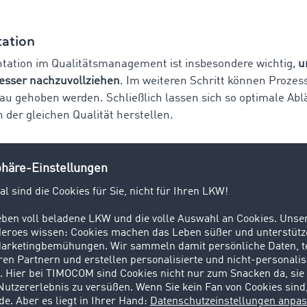
ation
ation im Qualitätsmanagement ist insbesondere wichtig,
u
esser nachzuvollziehen
. Im weiteren Schritt können Prozes
au gehoben werden. Schließlich lassen sich so optimale Abl
n der gleichen Qualität herstellen.
onsfluss
Weise, wie Informationen und Arbeitsaufträge oder Änderung
gschaft vermittelt werden, spielt eine entscheidende Rolle.
ls oder, wenn vorhanden, das Intranet genutzt. Dabei beste
 Mitarbeiter die Informationen nicht lesen oder vergessen. 
 bietet eine
digitale Lernplattform
wie
Spedifort
sehr gu
n. Innerhalb dieser lassen sich eigene Nachrichten anlegen,
ter gesendet werden. Auf mobilen Geräten sind die Inhalte e