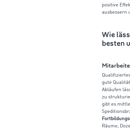
positive Eff
ausbessern 
Wie läs
besten 
Mitarbeit
Qualifiziert
gute Qualitä
Abläufen läs
zu strukturi
gibt es mittl
Speditionsbr
Fortbildungs
Räume, Dozen