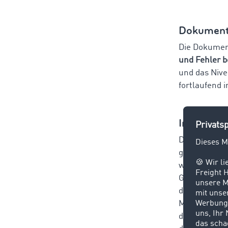
Dokument
Die Dokument
und Fehler b
und das Nive
fortlaufend i
Informati
Die Art und 
gesamte Bele
werden E-Mai
Gefahr, dass
diesem Zweck
Möglichkeite
die Mitarbei