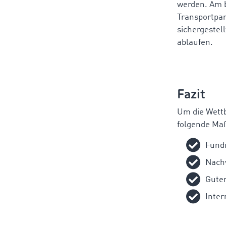
werden. Am b
Transportpar
sichergestel
ablaufen.
Fazit
Um die Wettb
folgende Ma
Fundi
Nach
Gute
Inter