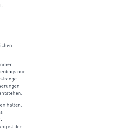
t.
lichen
 immer
lerdings nur
 strenge
cherungen
 entstehen.
en halten.
es
r.
ng ist der