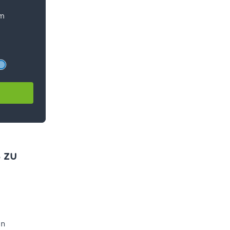
ehen, ob die
t, um eine
 nicht
 zu
en