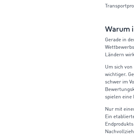
Transportpro
Warum i
Gerade in der
Wettbewerbsv
Ländern wirk
Um sich von 
wichtiger. G
schwer im Vo
Bewertungsk
spielen eine
Nur mit eine
Ein etablier
Endprodukts 
Nachvollzieh