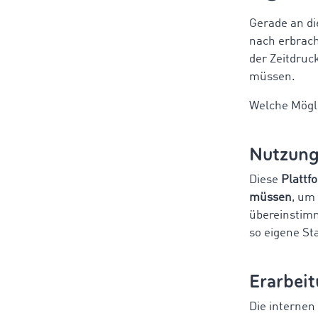
Gerade an di
nach erbrach
der Zeitdruc
müssen.
Welche Mögli
Nutzung 
Diese
Plattf
müssen
, um
übereinstimm
so eigene St
Erarbeit
Die internen