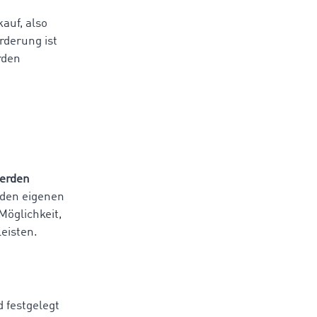
auf, also
rderung ist
rden
werden
 den eigenen
Möglichkeit,
eisten.
d festgelegt