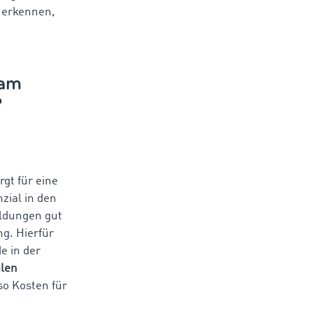
r erkennen,
 am
?
orgt für eine
zial in den
ildungen gut
ng. Hierfür
de in der
alen
o Kosten für