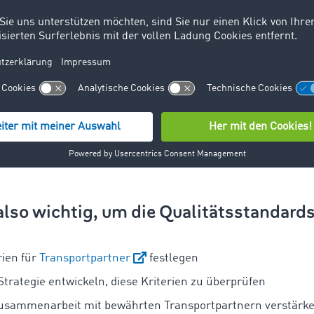
rfügbar. Der Administrator kann zudem jederzeit nachvollzi
n gelesen und bearbeitet wurden.
management für externe Aufträge
tionsbranche werden oft weitere Transportpartner eingesetz
lastung zu erreichen und keine Aufträge zu verlieren.
 kann schnell leiden, wenn die Partner die eigenen Standards
nen.
also wichtig, um die Qualitätsstandards
rien für
Transportpartner
festlegen
Strategie entwickeln, diese Kriterien zu überprüfen
usammenarbeit mit bewährten Transportpartnern verstärk