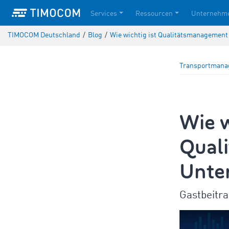
Services
Ressourcen
Unternehm
TIMOCOM Deutschland
/
Blog
/
Wie wichtig ist Qualitätsmanagemen
Transportman
Wie w
Qual
Unte
Gastbeitr