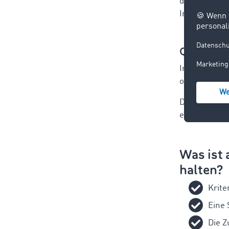
dauerhaft ve
Informatione
Qualitäts
In der Spedi
optimale Aus
Die Qualität
erfüllen kön
Was ist 
halten?
Krite
Eine 
Die Z