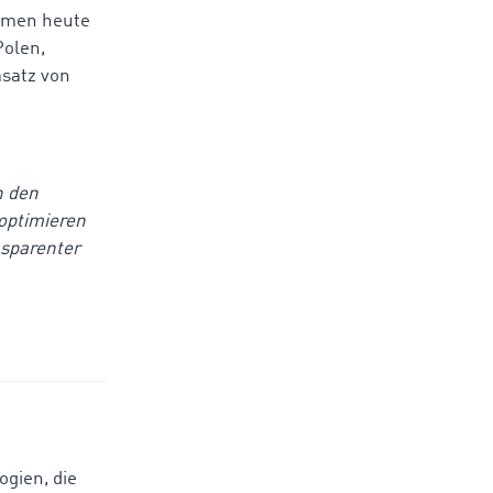
ehmen heute
Polen,
satz von
n den
 optimieren
nsparenter
gien, die