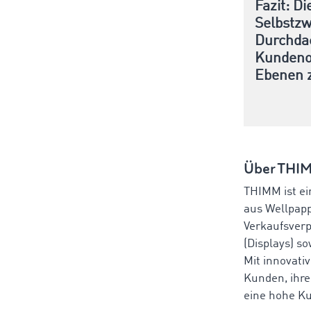
Fazit: Di
Selbstzw
Durchdac
Kundenor
Ebenen z
Über THI
THIMM ist ei
aus Wellpapp
Verkaufsverp
(Displays) s
Mit innovati
Kunden, ihre
eine hohe Ku