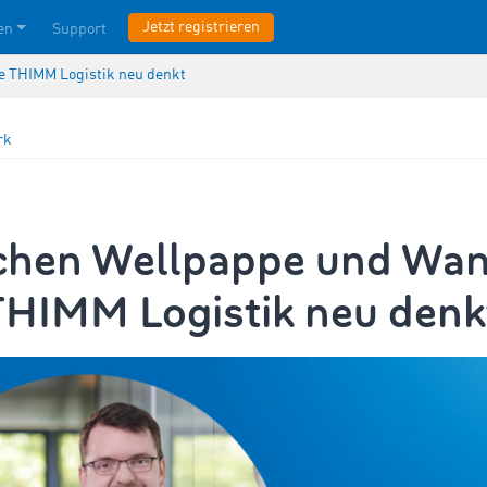
Jetzt registrieren
en
Support
e THIMM Logistik neu denkt
rk
chen Wellpappe und Wan
THIMM Logistik neu denk