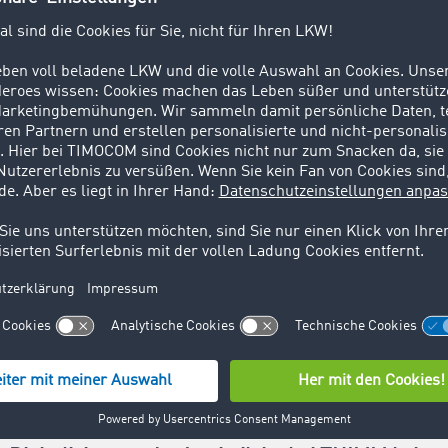
och viel Luft nach oben. Derzeit nutzen wir TIMOCOM haupts
ittlung. Aber wir sehen, dass es weit mehr Funktionen gibt
anagement, Tracking oder Integration in bestehende ERP-S
eide Seiten, THIMM als auch TIMOCOM, noch stärker in de
e Potenziale voll zu heben.
den Sie anderen Unternehmen empfehle
nfalls digital aufstellen wollen?
zögern, sondern ausprobieren.
Digitalisierung ist kein Projek
tsteht, sondern ein dynamischer Prozess.
Wichtig ist: Erst d
stehen und klar strukturieren, dann digitalisieren. Und: Too
 man einfach und schnell testen. Das senkt die Einstiegs