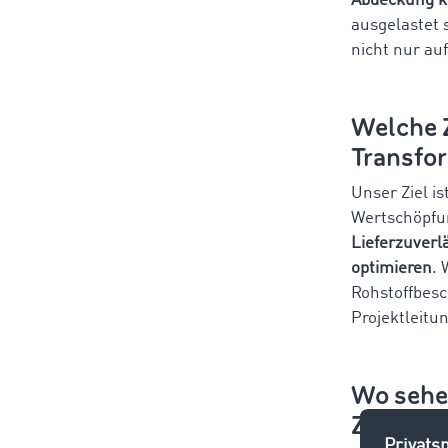
Abdeckung ku
ausgelastet 
nicht nur au
Welche Z
Transfor
Unser Ziel is
Wertschöpfung
Lieferzuverl
optimieren
. 
Rohstoffbesc
Projektleitun
Wo sehen
Zusamm