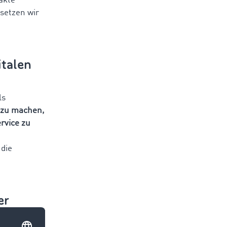
akte
 setzen wir
italen
ls
 zu machen,
rvice zu
 die
er