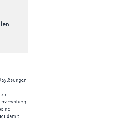
llen
playlösungen
ler
verarbeitung.
seine
ugt damit