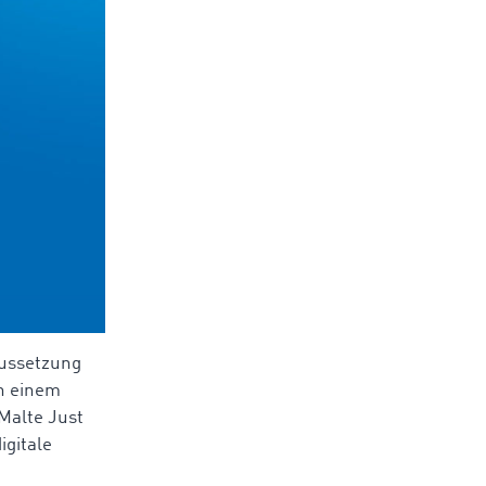
raussetzung
in einem
Malte Just
igitale