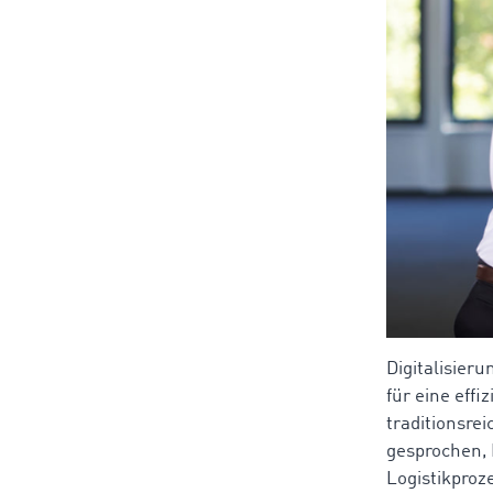
Digitalisier
für eine effi
traditionsr
gesprochen, 
Logistikproz