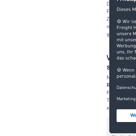
Da gibt es n
Frachtenverm
Zeitfensterm
müssen wir b
gehen, um di
Was wür
sich ebe
Nicht lange 
Reißbrett en
Prozesse ver
TIMOCOM kann
erheblich.