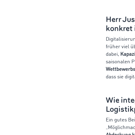
Herr Jus
konkret 
Digitalisieru
früher viel 
dabei,
Kapazit
saisonalen P
Wettbewerbsv
dass sie digi
Wie inte
Logistik
Ein gutes Be
„Möglichmach