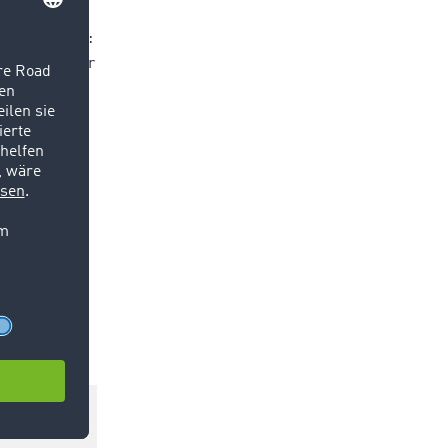
ächlich für
. Stichworte:
ysteme. Hier
n Austausch
n, die
t, das am
ie eigenen
ls wie
hürde