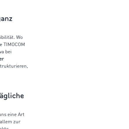
ganz
bilität. Wo
eute TIMOCOM
wa bei
er
trukturieren,
tägliche
uns eine Art
 allem zur